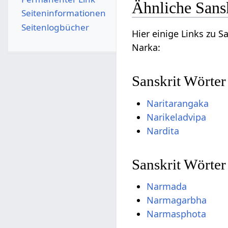
Ähnliche Sans
Seiten­­informationen
Seitenlogbücher
Hier einige Links zu 
Narka:
Sanskrit Wörter
Naritarangaka
Narikeladvipa
Nardita
Sanskrit Wörte
Narmada
Narmagarbha
Narmasphota