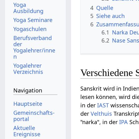
Yoga
4
Quelle
Ausbildung
5
Siehe auch
Yoga Seminare
6
Zusammenfassun
Yogaschulen
6.1
Narka Deu
Berufsverband
6.2
Nase Sans
der
Yogalehrer/inne
n
Yogalehrer
Verschiedene 
Verzeichnis
Sanskrit wird in Indie
Navigation
lesen können, wird die
Hauptseite
in der
IAST
wissenschaf
Gemeinschafts­
der
Velthuis
Transkrip
portal
"narka", in der
IPA
Schr
Aktuelle
Ereignisse