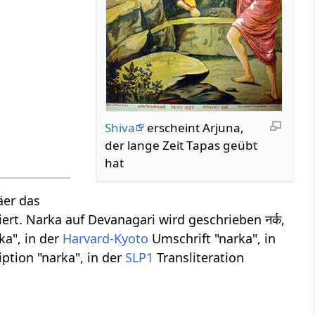
Shiva
erscheint Arjuna,
der lange Zeit Tapas geübt
hat
äer das
iert. Narka auf Devanagari wird geschrieben नर्क,
ka", in der
Harvard-Kyoto
Umschrift "narka", in
ption "narka", in der
SLP1
Transliteration