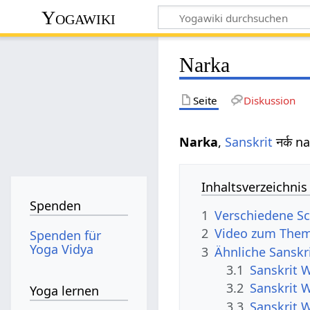
Yogawiki
Narka
Seite
Diskussion
Narka
,
Sanskrit
नर्क n
Inhaltsverzeichnis
Spenden
1
Verschiedene Sc
2
Video zum The
Spenden für
Yoga Vidya
3
Ähnliche Sanskr
3.1
Sanskrit 
3.2
Sanskrit 
Yoga lernen
3.3
Sanskrit 