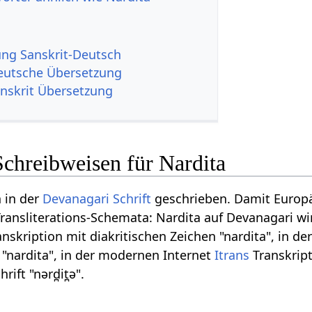
g Sanskrit-Deutsch
eutsche Übersetzung
anskrit Übersetzung
Schreibweisen für Nardita
n in der
Devanagari
Schrift
geschrieben. Damit Europä
ransliterations-Schemata: Nardita auf Devanagari wird
nskription mit diakritischen Zeichen "nardita", in de
 "nardita", in der modernen Internet
Itrans
Transkript
rift "nərd̪it̪ə".