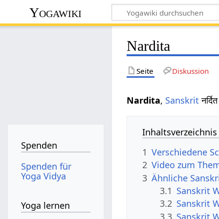
Yogawiki
Nardita
Seite
Diskussion
Nardita
,
Sanskrit
नर्दि
Inhaltsverzeichnis
Spenden
1
Verschiedene Sc
2
Video zum Them
Spenden für
Yoga Vidya
3
Ähnliche Sanskr
3.1
Sanskrit 
3.2
Sanskrit 
Yoga lernen
3.3
Sanskrit W