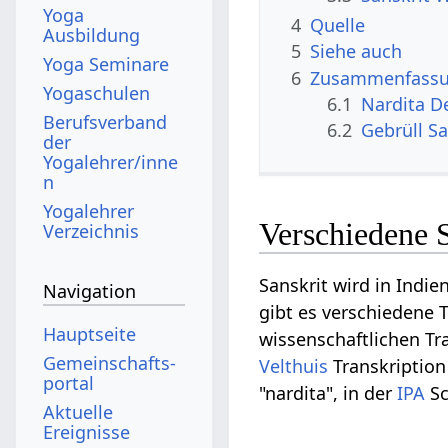
Yoga
4
Quelle
Ausbildung
5
Siehe auch
Yoga Seminare
6
Zusammenfassun
Yogaschulen
6.1
Nardita D
Berufsverband
6.2
Gebrüll S
der
Yogalehrer/inne
n
Yogalehrer
Verschiedene 
Verzeichnis
Sanskrit wird in Indie
Navigation
gibt es verschiedene T
Hauptseite
wissenschaftlichen Tra
Gemeinschafts­
Velthuis
Transkription
portal
"nardita", in der
IPA
Sch
Aktuelle
Ereignisse