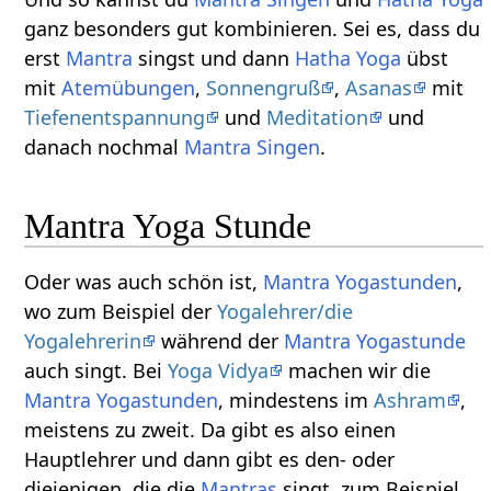
ganz besonders gut kombinieren. Sei es, dass du
erst
Mantra
singst und dann
Hatha Yoga
übst
mit
Atemübungen
,
Sonnengruß
,
Asanas
mit
Tiefenentspannung
und
Meditation
und
danach nochmal
Mantra Singen
.
Mantra Yoga Stunde
Oder was auch schön ist,
Mantra Yogastunden
,
wo zum Beispiel der
Yogalehrer/die
Yogalehrerin
während der
Mantra Yogastunde
auch singt. Bei
Yoga Vidya
machen wir die
Mantra Yogastunden
, mindestens im
Ashram
,
meistens zu zweit. Da gibt es also einen
Hauptlehrer und dann gibt es den- oder
diejenigen, die die
Mantras
singt, zum Beispiel