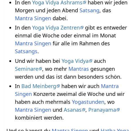
In den
Yoga Vidya Ashrams
haben wir jeden
Morgen und jeden Abend
Satsang
, das
Mantra Singen
dabei.
In den
Yoga Vidya Zentren
gibt es entweder
einmal die Woche oder einmal im Monat
Mantra Singen
für alle im Rahmen des
Satsangs
.
Und wir haben bei
Yoga Vidya
auch
Seminare
, wo mehr
Mantras
gesungen
werden und das ist dann besonders schön.
In
Bad Meinberg
haben wir auch
Mantra
Singen
Konzerte zweimal die Woche und wir
haben auch mehrmals
Yogastunden
, wo
Mantra Singen
und
Asanas
,
Pranayama
kombiniert werden.
Und so kannst du
Mantra Singen
und
Hatha Yoga