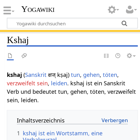
Yogawiki
Kshaj
kshaj
(
Sanskrit
क्षज् kṣaj)
tun
,
gehen
,
töten
,
verzweifelt sein
,
leiden
. kshaj ist ein Sanskrit
Verb und bedeutet tun, gehen, töten, verzweifelt
sein, leiden.
Inhaltsverzeichnis
1
kshaj ist ein Wortstamm, eine
Verbalwurzel