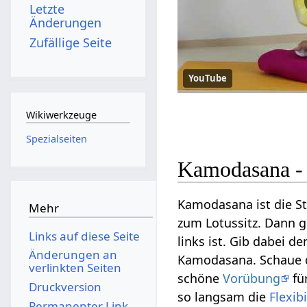
Letzte
Änderungen
Zufällige Seite
YouTube
Wikiwerkzeuge
Spezialseiten
Kamodasana - 
Kamodasana ist die St
Mehr
zum Lotussitz. Dann 
Links auf diese Seite
links ist. Gib dabei 
Änderungen an
Kamodasana. Schaue 
verlinkten Seiten
schöne
Vorübung
fü
Druckversion
so langsam die
Flexibi
Permanenter Link