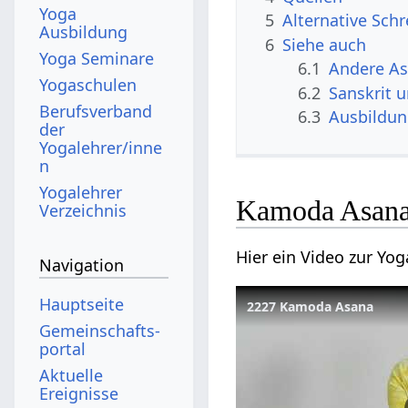
Yoga
5
Alternative Sch
Ausbildung
6
Siehe auch
Yoga Seminare
6.1
Andere A
Yogaschulen
6.2
Sanskrit 
Berufsverband
6.3
Ausbildu
der
Yogalehrer/inne
n
Yogalehrer
Kamoda Asana
Verzeichnis
Hier ein Video zur Y
Navigation
Hauptseite
2227 Kamoda Asana
Gemeinschafts­
portal
Aktuelle
Ereignisse