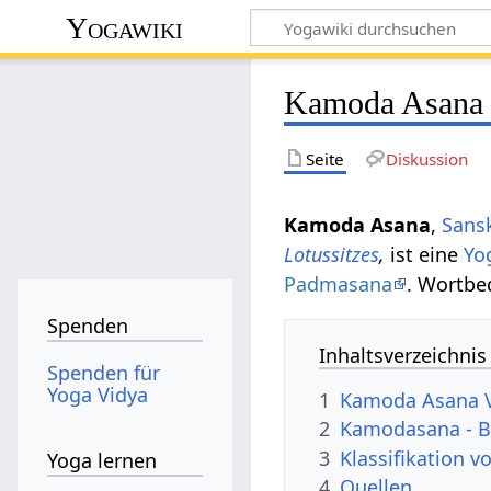
Yogawiki
Kamoda Asana
Seite
Diskussion
Kamoda Asana
,
Sansk
Lotussitzes
,
ist eine
Yo
Padmasana
. Wortbe
Spenden
Inhaltsverzeichnis
Spenden für
Yoga Vidya
1
Kamoda Asana 
2
Kamodasana - B
3
Klassifikation 
Yoga lernen
4
Quellen