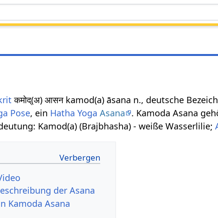
rit
कमोद्(अ) आसन kamod(a) āsana n., deutsche Bezei
ga Pose
, ein
Hatha Yoga
Asana
. Kamoda Asana gehö
deutung: Kamod(a) (Brajbhasha) - weiße Wasserlilie;
Video
eschreibung der Asana
von Kamoda Asana