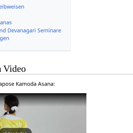
reibweisen
sanas
und Devanagari Seminare
ngen
 Video
ogapose Kamoda Asana: