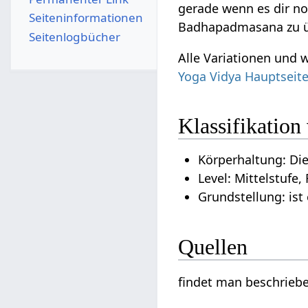
gerade wenn es dir n
Seiten­­informationen
Badhapadmasana zu ü
Seitenlogbücher
Alle Variationen und
Yoga Vidya Hauptseit
Klassifikatio
Körperhaltung: Di
Level: Mittelstufe,
Grundstellung: ist
Quellen
findet man beschrieb