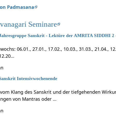
 von Padmasana
evanagari Seminare
7 Jahresgruppe Sanskrit - Lektüre der AMRITA SIDDHI 2 -
chs: 06.01., 27.01., 17.02., 10.03., 31.03., 21.04., 12.0
.12.20…
hn
 Sanskrit Intensivwochenende
t vom Klang des Sanskrit und der tiefgehenden Wirku
ungen von Mantras oder …
hn