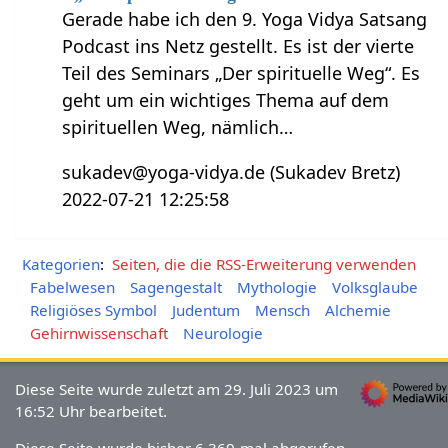
Gerade habe ich den 9. Yoga Vidya Satsang
Podcast ins Netz gestellt. Es ist der vierte
Teil des Seminars „Der spirituelle Weg“. Es
geht um ein wichtiges Thema auf dem
spirituellen Weg, nämlich…
sukadev@yoga-vidya.de (Sukadev Bretz)
2022-07-21 12:25:58
Kategorien
:
Seiten, die die RSS-Erweiterung verwenden
Fabelwesen
Sagengestalt
Mythologie
Volksglaube
Religiöses Symbol
Judentum
Mensch
Alchemie
Gehirnwissenschaft
Neurologie
Diese Seite wurde zuletzt am 29. Juli 2023 um
16:52 Uhr bearbeitet.
Diese Seite wurde bisher 6.369-mal abgerufen.