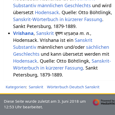
Substantiv
männlichen
Geschlechts
und wird
übersetzt
Hodensack
. Quelle: Otto Böhtlingk,
Sanskrit-Wörterbuch in kürzerer Fassung
.
Sankt Petersburg, 1879-1889.
Vrishana
,
Sanskrit
वृषण vṛṣaṇa
m. n.
,
Hodensack. Vrishana ist ein
Sanskrit
Substantiv
männlichen und/oder
sächlichen
Geschlechts
und kann übersetzt werden mit
Hodensack
. Quelle: Otto Böhtlingk,
Sanskrit-
Wörterbuch in kürzerer Fassung
. Sankt
Petersburg, 1879-1889.
Kategorien
:
Sanskrit
Wörterbuch Deutsch Sanskrit
Diese Seite wurde zuletzt am 3. Juni 2018 um
12:53 Uhr bearbeitet.