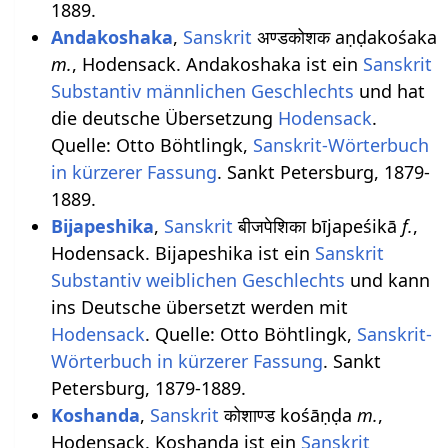
1889.
Andakoshaka
,
Sanskrit
अण्डकोशक aṇḍakośaka
m.
, Hodensack. Andakoshaka ist ein
Sanskrit
Substantiv
männlichen
Geschlechts
und hat
die deutsche Übersetzung
Hodensack
.
Quelle: Otto Böhtlingk,
Sanskrit-Wörterbuch
in kürzerer Fassung
. Sankt Petersburg, 1879-
1889.
Bijapeshika
,
Sanskrit
बीजपेशिका bījapeśikā
f.
,
Hodensack. Bijapeshika ist ein
Sanskrit
Substantiv
weiblichen
Geschlechts
und kann
ins Deutsche übersetzt werden mit
Hodensack
. Quelle: Otto Böhtlingk,
Sanskrit-
Wörterbuch in kürzerer Fassung
. Sankt
Petersburg, 1879-1889.
Koshanda
,
Sanskrit
कोशाण्ड kośāṇḍa
m.
,
Hodensack. Koshanda ist ein
Sanskrit