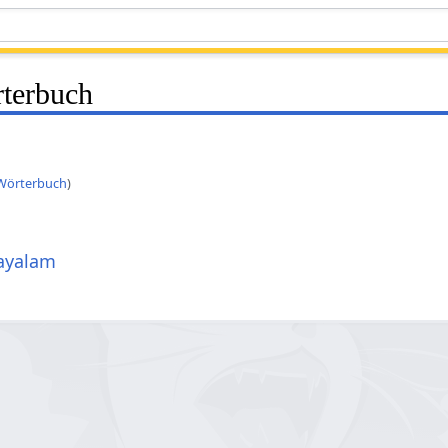
terbuch
Wörterbuch
)
ayalam