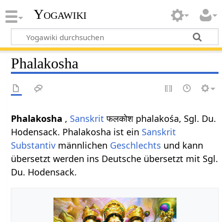
Yogawiki
Phalakosha
Phalakosha
,
Sanskrit
फलकोश phalakośa, Sgl. Du.
Hodensack. Phalakosha ist ein
Sanskrit
Substantiv
männlichen
Geschlechts
und kann
übersetzt werden ins Deutsche übersetzt mit Sgl.
Du. Hodensack.