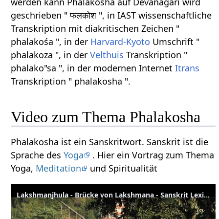
werden kann Phalakosha auf Devanagari wird
geschrieben " फलकोश ", in IAST wissenschaftliche
Transkription mit diakritischen Zeichen "
phalakośa ", in der
Harvard-Kyoto
Umschrift "
phalakoza ", in der
Velthuis
Transkription "
phalako"sa ", in der modernen Internet
Itrans
Transkription " phalakosha ".
Video zum Thema Phalakosha
Phalakosha ist ein Sanskritwort. Sanskrit ist die
Sprache des
Yoga
. Hier ein Vortrag zum Thema
Yoga,
Meditation
und Spiritualität
Lakshmanjhula - Brücke von Lakshmana - Sanskrit Lexikon