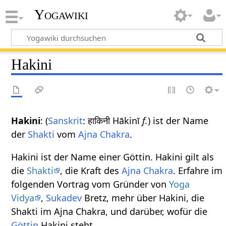
Yogawiki
Hakini
Hakini
: (
Sanskrit
: हाकिनी Hākinī
f.
) ist der Name
der
Shakti
vom
Ajna Chakra
.
Hakini ist der Name einer Göttin. Hakini gilt als
die
Shakti
, die Kraft des
Ajna Chakra
. Erfahre im
folgenden Vortrag vom Gründer von
Yoga
Vidya
,
Sukadev
Bretz, mehr über Hakini, die
Shakti im Ajna Chakra, und darüber, wofür die
Göttin
Hakini steht.