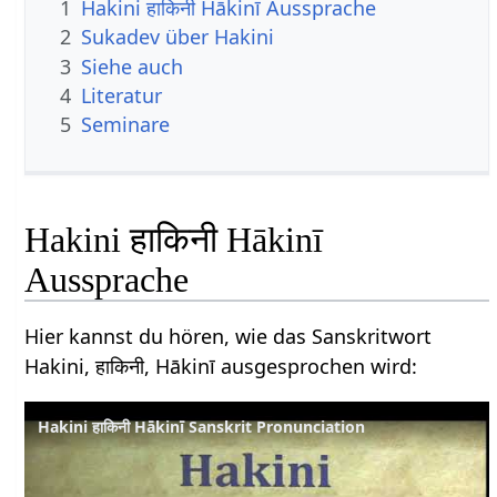
1
Hakini हाकिनी Hākinī Aussprache
2
Sukadev über Hakini
3
Siehe auch
4
Literatur
5
Seminare
Hakini हाकिनी Hākinī
Aussprache
Hier kannst du hören, wie das Sanskritwort
Hakini, हाकिनी, Hākinī ausgesprochen wird:
Hakini हाकिनी Hākinī Sanskrit Pronunciation