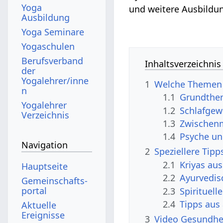
Yoga
und weitere Ausbildu
Ausbildung
Yoga Seminare
Yogaschulen
Berufsverband
Inhaltsverzeichnis
der
Yogalehrer/inne
1
Welche Themen s
n
1.1
Grundthe
Yogalehrer
1.2
Schlafgew
Verzeichnis
1.3
Zwischen
1.4
Psyche u
Navigation
2
Speziellere Tipp
2.1
Kriyas au
Hauptseite
2.2
Ayurvedis
Gemeinschafts­
portal
2.3
Spirituell
2.4
Tipps aus
Aktuelle
Ereignisse
3
Video Gesundhe