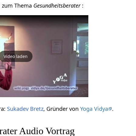
eo zum Thema
Gesundheitsberater
:
Video laden
ra:
Sukadev Bretz
, Gründer von
Yoga Vidya
.
rater Audio Vortrag