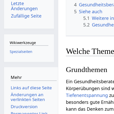
Letzte
4
Gesundheitsbera
Änderungen
5
Siehe auch
Zufällige Seite
5.1
Weitere i
5.2
Gesundhe
Wikiwerkzeuge
Welche Themen
Spezialseiten
Grundthemen
Mehr
Ein Gesundheitsberate
Links auf diese Seite
Körperübungen sind w
Änderungen an
Tiefenentspannung
zu
verlinkten Seiten
besonders gute Ernäh
Druckversion
kann das Denken zum B
Permanenter Link