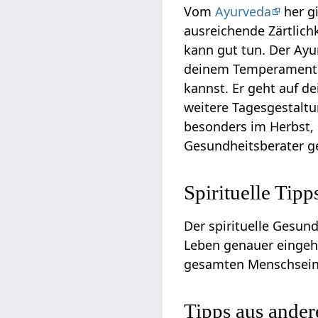
Vom
Ayurveda
her gi
ausreichende Zärtlic
kann gut tun. Der Ay
deinem Temperament e
kannst. Er geht auf d
weitere Tagesgestalt
besonders im Herbst, 
Gesundheitsberater g
Spirituelle Tipp
Der spirituelle Gesun
Leben genauer eingeh
gesamten Menschseins 
Tipps aus ande