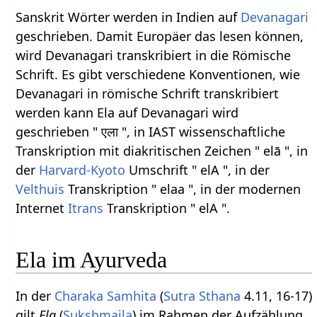
Sanskrit Wörter werden in Indien auf
Devanagari
geschrieben. Damit Europäer das lesen können,
wird Devanagari transkribiert in die Römische
Schrift. Es gibt verschiedene Konventionen, wie
Devanagari in römische Schrift transkribiert
werden kann Ela auf Devanagari wird
geschrieben " एला ", in IAST wissenschaftliche
Transkription mit diakritischen Zeichen " elā ", in
der
Harvard-Kyoto
Umschrift " elA ", in der
Velthuis
Transkription " elaa ", in der modernen
Internet
Itrans
Transkription " elA ".
Ela im Ayurveda
In der
Charaka Samhita
(
Sutra Sthana
4.11, 16-17)
gilt
Ela
(
Sukshmaila
) im Rahmen der Aufzählung