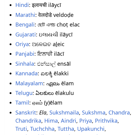
Hindi
: इलायची ilāycī
Marathi
: वेलदोडे veldoḍe
Bengali
: ছোট এলাচ choṭ elac
Gujarati
: ઇલાયચી ilāycī
Oriya
: ଅଳେଇଚ aḻeic
Panjabi
: ਇਲਾਚੀ ilācī
Sinhala
: එන්සාල් ensāl
Kannada
: ಏಲಕ್ಕಿ ēlakki
Malayalam
: ഏലം ēlam
Telugu
: ఏలకులు ēlakulu
Tamil
: ஏலம் (y)ēlam
Sanskrit
:
Ela
,
Sukshmaila
,
Sukshma
,
Chandra
,
Chandrika
,
Hima
,
Aindri
,
Priya
,
Prithvika
,
Truti
,
Tuchchha
,
Tuttha
,
Upakunchi
,