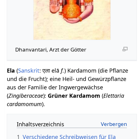
Dhanvantari, Arzt der Götter
Ela
(
Sanskrit
: एला elā
f.
) Kardamom (die Pflanze
und die Frucht); eine Heil- und Gewürzpflanze
aus der Familie der Ingwergewächse
(
Zingiberaceae
):
Grüner Kardamom
(
Elettaria
cardamomum
).
Inhaltsverzeichnis
1
Verschiedene Schreibweisen für Ela