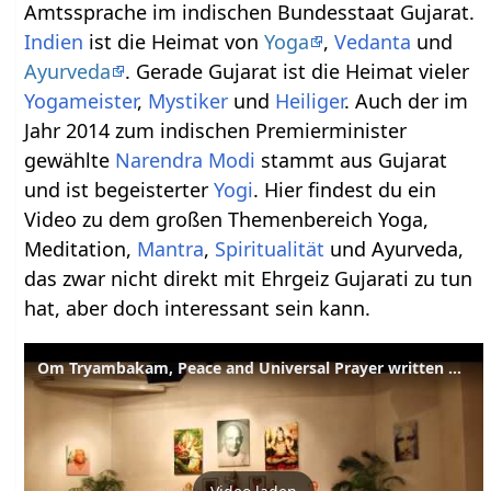
Amtssprache im indischen Bundesstaat Gujarat.
Indien
ist die Heimat von
Yoga
,
Vedanta
und
Ayurveda
. Gerade Gujarat ist die Heimat vieler
Yogameister
,
Mystiker
und
Heiliger
. Auch der im
Jahr 2014 zum indischen Premierminister
gewählte
Narendra Modi
stammt aus Gujarat
und ist begeisterter
Yogi
. Hier findest du ein
Video zu dem großen Themenbereich Yoga,
Meditation,
Mantra
,
Spiritualität
und Ayurveda,
das zwar nicht direkt mit Ehrgeiz Gujarati zu tun
hat, aber doch interessant sein kann.
Om Tryambakam, Peace and Universal Prayer written by Swami Sivananda