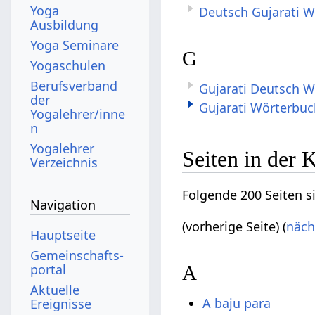
Yoga
Deutsch Gujarati 
Ausbildung
Yoga Seminare
G
Yogaschulen
Berufsverband
Gujarati Deutsch 
der
Gujarati Wörterbuc
Yogalehrer/inne
n
Yogalehrer
Seiten in der 
Verzeichnis
Folgende 200 Seiten s
Navigation
(vorherige Seite) (
näch
Hauptseite
Gemeinschafts­
portal
A
Aktuelle
A baju para
Ereignisse