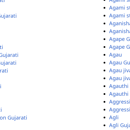
Agami s
Agami s
ujarati
Aganis
Aganish
Agape G
Agape G
ti
Agau
Gujarati
Agau Gu
ujarati
Agau jiv
ati
Agau jiv
Agauthi
i
Agauthi 
Aggressi
Aggressi
i
Agli
on Gujarati
Agli Guj