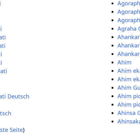
Agoraph
i
Agoraph
Agoraph
Agraha 
i
Ahankar
ati
Ahanka
ti
Ahankar
i
Ahim
i
Ahim ek
ati
Ahim ek
Ahim Gu
Ahim pi
ati Deutsch
Ahim pi
Ahinsa G
utsch
Ahinsak
ste Seite
)