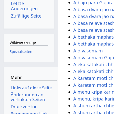
A baju para Gujara
Letzte
Änderungen
A basa dvara jao n
Zufällige Seite
A basa dvara jao na
A basa relave stes
A basa relave stes
A bethaka maphat
Wikiwerkzeuge
A bethaka maphata
A divasomam
Spezialseiten
A divasomam Guja
A eka katokati chh
A eka katokati chh
Mehr
A karatam moti c
A karatam moti ch
Links auf diese Seite
A menu kripa kari
Änderungen an
A menu, kripa kari
verlinkten Seiten
A shum artha chh
Druckversion
A shum artha chhe
Permanenter Link