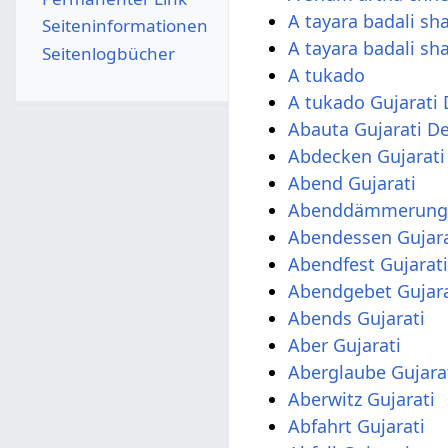
A tayara badali sha
Seiten­­informationen
A tayara badali sh
Seitenlogbücher
A tukado
A tukado Gujarati
Abauta Gujarati D
Abdecken Gujarati
Abend Gujarati
Abenddämmerung 
Abendessen Gujara
Abendfest Gujarat
Abendgebet Gujara
Abends Gujarati
Aber Gujarati
Aberglaube Gujara
Aberwitz Gujarati
Abfahrt Gujarati