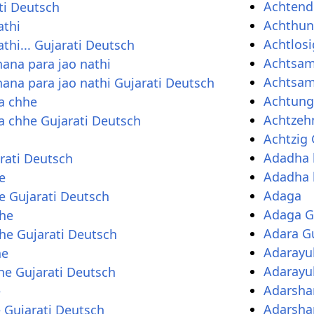
Achtend 
ti Deutsch
Achthund
athi
Achtlosi
thi... Gujarati Deutsch
Achtsam
hana para jao nathi
Achtsamk
hana para jao nathi Gujarati Deutsch
Achtung
a chhe
Achtzehn
 chhe Gujarati Deutsch
Achtzig 
Adadha 
rati Deutsch
Adadha 
e
Adaga
e Gujarati Deutsch
Adaga G
hhe
Adara Gu
he Gujarati Deutsch
Adarayu
ne
Adarayu
ne Gujarati Deutsch
Adarsha
e
Adarsha
 Gujarati Deutsch