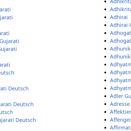
Adhikrit
Adhikrit
arati
Adhirai
arati
Adhirai 
Adhogat
rati
Adhogat
Gujarati
Adhunik
ujarati
Adhunik
Adhyat
rati
Adhyatm
eutsch
Adhyatm
Adhyatm
ati Deutsch
Adler Gu
Adresse 
arati Deutsch
Affektie
utsch
Affengei
jarati Deutsch
Affirmat