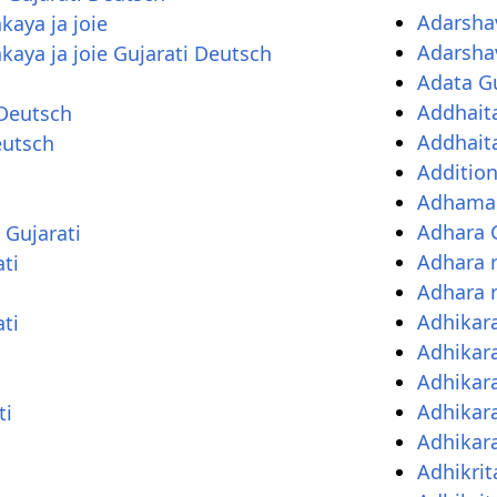
Adarsha
kaya ja joie
Adarsha
akaya ja joie Gujarati Deutsch
Adata Gu
Addhait
 Deutsch
Addhait
eutsch
Addition
Adhama 
Adhara 
Gujarati
Adhara 
ti
Adhara 
i
Adhikara
ti
Adhikara
Adhikara
Adhikara
ti
Adhikara
Adhikrit