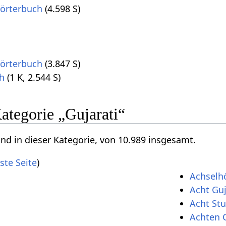
Wörterbuch
(4.598 S)
Wörterbuch
(3.847 S)
h
(1 K, 2.544 S)
Kategorie „Gujarati“
ind in dieser Kategorie, von 10.989 insgesamt.
ste Seite
)
Achselhö
Acht Guj
Acht Stu
Achten G