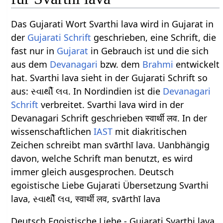
Das Gujarati Wort Svarthi lava wird in Gujarat in
der
Gujarati Schrift
geschrieben, eine Schrift, die
fast nur in
Gujarat
in Gebrauch ist und die sich
aus dem
Devanagari
bzw. dem
Brahmi
entwickelt
hat. Svarthi lava sieht in der Gujarati Schrift so
aus: સ્વાર્થી લવ. In Nordindien ist die
Devanagari
Schrift
verbreitet. Svarthi lava wird in der
Devanagari Schrift geschrieben स्वार्थी लव. In der
wissenschaftlichen
IAST
mit diakritischen
Zeichen schreibt man svārthī lava. Uanbhängig
davon, welche Schrift man benutzt, es wird
immer gleich ausgesprochen. Deutsch
egoistische Liebe Gujarati Übersetzung Svarthi
lava, સ્વાર્થી લવ, स्वार्थी लव, svārthī lava
Deutsch Egoistische Liebe - Gujarati Svarthi lava