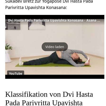
Sukadev Bretz zur Yogapose Dvi Hasta Pada
Parivritta Upavishta Konasana:
Dvi Hasta Pada Parivritta Upavishta Konasana - Asana Lexikon 406
Video laden
YouTube
Klassifikation von Dvi Hasta
Pada Parivritta Upavishta