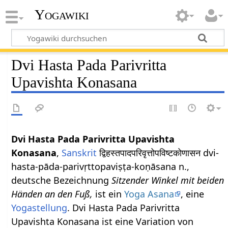
Yogawiki
Dvi Hasta Pada Parivritta
Upavishta Konasana
Dvi Hasta Pada Parivritta Upavishta
Konasana
,
Sanskrit
द्विहस्तपादपरिवृत्तोपविष्टकोणासन dvi-
hasta-pāda-parivṛttopaviṣṭa-koṇāsana n.,
deutsche Bezeichnung
Sitzender Winkel mit beiden
Händen an den Fuß,
ist ein
Yoga Asana
, eine
Yogastellung
. Dvi Hasta Pada Parivritta
Upavishta Konasana ist eine Variation von