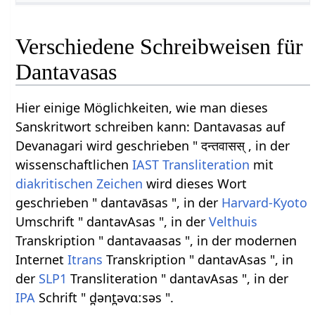
Verschiedene Schreibweisen für
Dantavasas
Hier einige Möglichkeiten, wie man dieses
Sanskritwort schreiben kann: Dantavasas auf
Devanagari wird geschrieben " दन्तवासस् , in der
wissenschaftlichen
IAST
Transliteration
mit
diakritischen Zeichen
wird dieses Wort
geschrieben " dantavāsas ", in der
Harvard-Kyoto
Umschrift " dantavAsas ", in der
Velthuis
Transkription " dantavaasas ", in der modernen
Internet
Itrans
Transkription " dantavAsas ", in
der
SLP1
Transliteration " dantavAsas ", in der
IPA
Schrift " d̪ənt̪əvɑːsəs ".