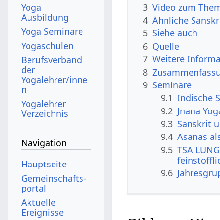
3
Video zum Them
Yoga
Ausbildung
4
Ähnliche Sanskr
Yoga Seminare
5
Siehe auch
Yogaschulen
6
Quelle
7
Weitere Informa
Berufsverband
der
8
Zusammenfassun
Yogalehrer/inne
9
Seminare
n
9.1
Indische S
Yogalehrer
9.2
Jnana Yog
Verzeichnis
9.3
Sanskrit 
9.4
Asanas al
Navigation
9.5
TSA LUNG 
feinstoffl
Hauptseite
9.6
Jahresgru
Gemeinschafts­
portal
Aktuelle
Ereignisse