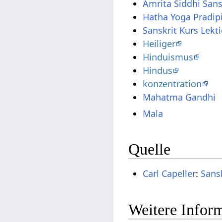
Amrita Siddhi San
Hatha Yoga Pradip
Sanskrit Kurs Lekt
Heiliger
Hinduismus
Hindus
konzentration
Mahatma Gandhi
Mala
Quelle
Carl Capeller
:
Sans
Weitere Inform