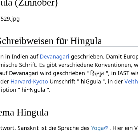
ula (Zinnober)
Schreibweisen für Hingula
n in Indien auf
Devanagari
geschrieben. Damit Europ
ömische Schrift. Es gibt verschiedene Konventionen, w
f Devanagari wird geschrieben " हिङ्गुल ", in IAST wi
n der
Harvard-Kyoto
Umschrift " hiGgula ", in der
Velth
iption " hi~Ngula ".
ema Hingula
itwort. Sanskrit ist die Sprache des
Yoga
. Hier ein