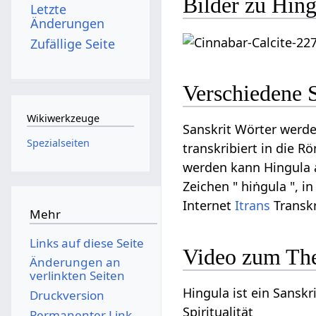
Bilder zu Hing
Letzte
Änderungen
Zufällige Seite
Verschiedene 
Wikiwerkzeuge
Sanskrit Wörter werde
Spezialseiten
transkribiert in die R
werden kann Hingula au
Zeichen " hiṅgula ", i
Internet
Itrans
Transkr
Mehr
Links auf diese Seite
Video zum Th
Änderungen an
verlinkten Seiten
Hingula ist ein Sanskr
Druckversion
Spiritualität
Permanenter Link