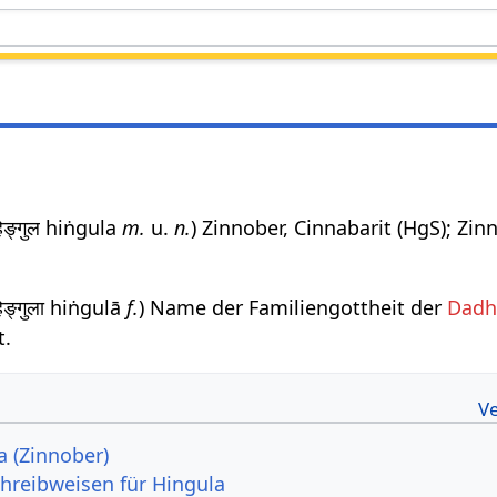
हिङ्गुल hiṅgula
m.
u.
n.
) Zinnober, Cinnabarit (HgS); Zin
हिङ्गुला hiṅgulā
f.
) Name der Familiengottheit der
Dadh
t.
a (Zinnober)
hreibweisen für Hingula