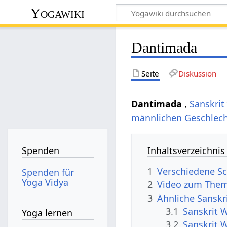
Yogawiki
Dantimada
Seite
Diskussion
Dantimada
,
Sanskrit
männlichen
Geschlec
Inhaltsverzeichnis
Spenden
1
Verschiedene S
Spenden für
Yoga Vidya
2
Video zum The
3
Ähnliche Sanskr
3.1
Sanskrit 
Yoga lernen
3.2
Sanskrit 