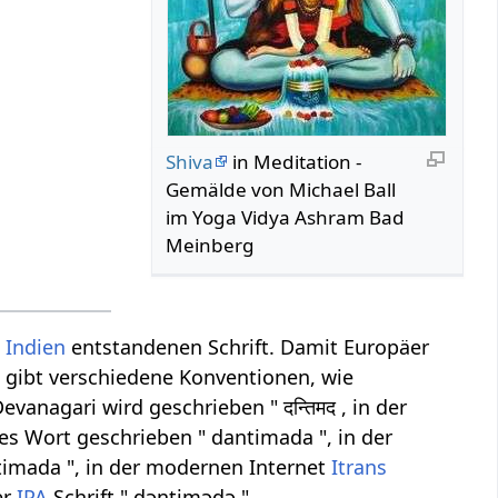
Shiva
in Meditation -
Gemälde von Michael Ball
im Yoga Vidya Ashram Bad
Meinberg
n
Indien
entstandenen Schrift. Damit Europäer
Es gibt verschiedene Konventionen, wie
vanagari wird geschrieben " दन्तिमद , in der
es Wort geschrieben " dantimada ", in der
timada ", in der modernen Internet
Itrans
er
IPA
Schrift " d̪ənt̪iməd̪ə ".