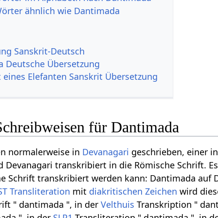
Wörter ähnlich wie Dantimada
g Sanskrit-Deutsch
a Deutsche Übersetzung
t eines Elefanten Sanskrit Übersetzung
Schreibweisen für Dantimada
en normalerweise in
Devanagari
geschrieben, einer i
d Devanagari transkribiert in die Römische Schrift. 
 Schrift transkribiert werden kann: Dantimada auf De
ST
Transliteration
mit
diakritischen Zeichen
wird dies
ft " dantimada ", in der
Velthuis
Transkription " dan
ada ", in der
SLP1
Transliteration " dantimada ", in d