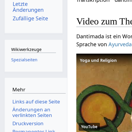
Letzte
Änderungen
Zufällige Seite
Video zum Th
Dantimada ist ein Wor
Sprache von
Ayurveda
Wikiwerkzeuge
Spezialseiten
Yoga und Religion
Mehr
Links auf diese Seite
Änderungen an
verlinkten Seiten
Druckversion
YouTube
Permanenter Link