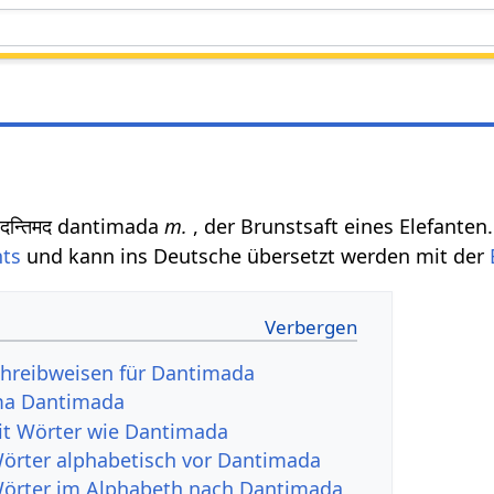
दन्तिमद dantimada
m.
, der Brunstsaft eines Elefanten
hts
und kann ins Deutsche übersetzt werden mit der
chreibweisen für Dantimada
ma Dantimada
it Wörter wie Dantimada
Wörter alphabetisch vor Dantimada
Wörter im Alphabeth nach Dantimada