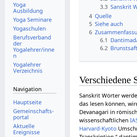
Yoga
3.3
Sanskrit 
Ausbildung
4
Quelle
Yoga Seminare
5
Siehe auch
Yogaschulen
6
Zusammenfassun
Berufsverband
6.1
Dantimad
der
6.2
Brunstsaf
Yogalehrer/inne
n
Yogalehrer
Verzeichnis
Verschiedene 
Navigation
Sanskrit Wörter werd
Hauptseite
das lesen können, wir
Gemeinschafts­
Devanagari in römische
portal
wissenschaftlichen
IA
Aktuelle
Harvard-Kyoto
Umschri
Ereignisse
Transkription " dantim