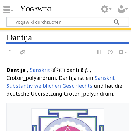
Yogawiki
Dantija
Dantija
,
Sanskrit
दन्तिजा dantijā
f.
,
Croton_polyandrum. Dantija ist ein
Sanskrit
Substantiv
weiblichen
Geschlechts
und hat die
deutsche Übersetzung Croton_polyandrum.