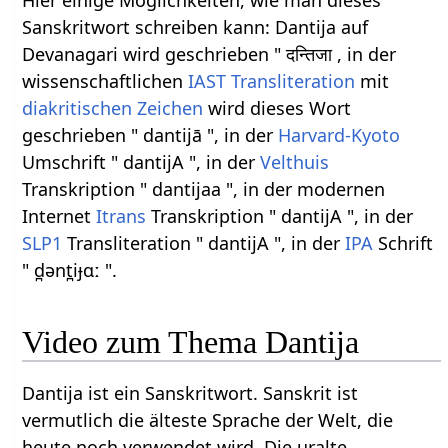
Sanskritwort schreiben kann: Dantija auf
Devanagari wird geschrieben " दन्तिजा , in der
wissenschaftlichen
IAST
Transliteration
mit
diakritischen Zeichen
wird dieses Wort
geschrieben " dantijā ", in der
Harvard-Kyoto
Umschrift " dantijA ", in der
Velthuis
Transkription " dantijaa ", in der modernen
Internet
Itrans
Transkription " dantijA ", in der
SLP1
Transliteration " dantijA ", in der
IPA
Schrift
" d̪ənt̪iɟɑː ".
Video zum Thema Dantija
Dantija ist ein Sanskritwort. Sanskrit ist
vermutlich die älteste Sprache der Welt, die
heute noch verwendet wird. Die uralte