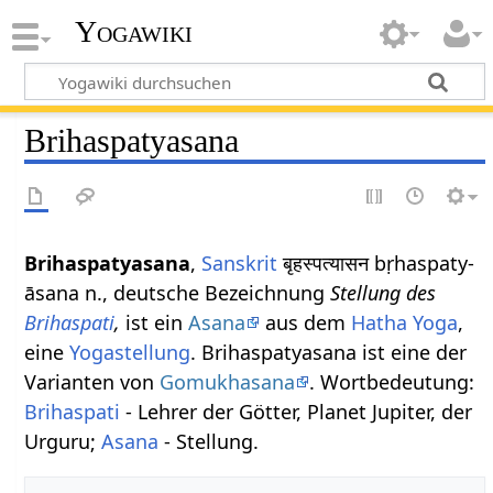
Yogawiki
Brihaspatyasana
Brihaspatyasana
,
Sanskrit
बृहस्पत्यासन bṛhaspaty-
āsana n., deutsche Bezeichnung
Stellung des
Brihaspati
,
ist ein
Asana
aus dem
Hatha Yoga
,
eine
Yogastellung
. Brihaspatyasana ist eine der
Varianten von
Gomukhasana
. Wortbedeutung:
Brihaspati
- Lehrer der Götter, Planet Jupiter, der
Urguru;
Asana
- Stellung.