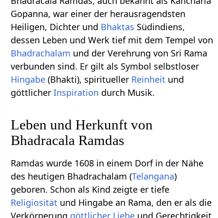
Bhadracala Ramdas, auch bekannt als Kancharla
Gopanna, war einer der herausragendsten
Heiligen, Dichter und
Bhaktas
Südindiens,
dessen Leben und Werk tief mit dem Tempel von
Bhadrachalam
und der Verehrung von Sri Rama
verbunden sind. Er gilt als Symbol selbstloser
Hingabe
(Bhakti), spiritueller
Reinheit
und
göttlicher
Inspiration
durch Musik.
Leben und Herkunft von
Bhadracala Ramdas
Ramdas wurde 1608 in einem Dorf in der Nähe
des heutigen Bhadrachalam (
Telangana
)
geboren. Schon als Kind zeigte er tiefe
Religiosität
und Hingabe an Rama, den er als die
Verkörperung
göttlicher Liebe
und Gerechtigkeit