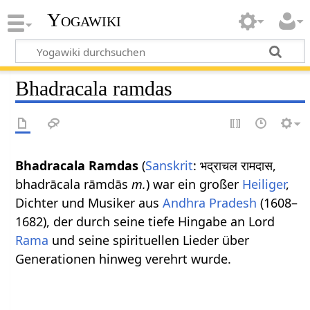
Yogawiki
Bhadracala ramdas
Bhadracala Ramdas
(
Sanskrit
: भद्राचल रामदास,
bhadrācala rāmdās
m.
) war ein großer
Heiliger
,
Dichter und Musiker aus
Andhra Pradesh
(1608–
1682), der durch seine tiefe Hingabe an Lord
Rama
und seine spirituellen Lieder über
Generationen hinweg verehrt wurde.