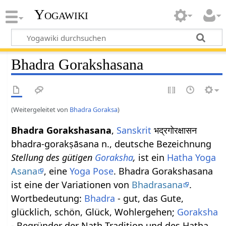
Yogawiki
Bhadra Gorakshasana
(Weitergeleitet von
Bhadra Goraksa
)
Bhadra Gorakshasana
,
Sanskrit
भद्रगोरक्षासन
bhadra-gorakṣāsana n., deutsche Bezeichnung
Stellung des gütigen
Goraksha
,
ist ein
Hatha Yoga
Asana
, eine
Yoga Pose
. Bhadra Gorakshasana
ist eine der Variationen von
Bhadrasana
.
Wortbedeutung:
Bhadra
- gut, das Gute,
glücklich, schön, Glück, Wohlergehen;
Goraksha
- Begründer der Nath Tradition und des Hatha