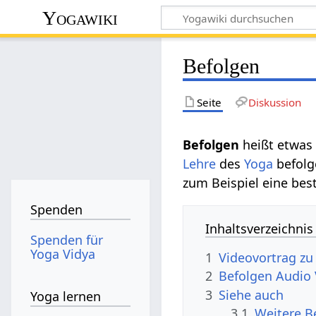
Yogawiki
Befolgen
Seite
Diskussion
Befolgen‏‎
heißt etwa
Lehre
des
Yoga
befolg
zum Beispiel eine be
Spenden
Inhaltsverzeichnis
Spenden für
Yoga Vidya
1
2
Befolgen‏‎ 
3
Siehe auch
Yoga lernen
3.1