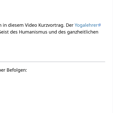
Befolgen‏‎ - was und warum? Verstehe etwas mehr über das Thema Befolgen‏‎ in diesem Video Kurzvortrag. Der
Yogalehrer
as Wort bzw. den Ausdruck Befolgen‏‎ aus dem Geist des Humanismus und des ganzheitlichen
Hier findest du die Tonspur des oberen Videos, also einen Audio Vortrag über Befolgen‏‎: