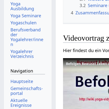
Yoga
3.2
Seminare
Ausbildung
4
Zusammenfass
Yoga Seminare
Yogaschulen
Berufsverband
der
Yogalehrer/inne
n
Yogalehrer
Verzeichnis
Befolgen Bewusst Leben 
Navigation
Hauptseite
Gemeinschafts­
portal
Aktuelle
Ereignisse