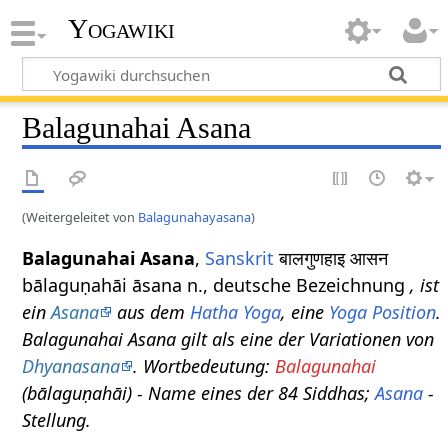
Yogawiki
Balagunahai Asana
(Weitergeleitet von
Balagunahayasana
)
Balagunahai Asana
,
Sanskrit
बालगुणहाइ आसन
bālaguṇahāi āsana n., deutsche Bezeichnung
, ist
ein
Asana
aus dem
Hatha Yoga
, eine
Yoga Position
.
Balagunahai Asana gilt als eine der Variationen von
Dhyanasana
. Wortbedeutung:
Balagunahai
(bālaguṇahāi) - Name eines der 84 Siddhas;
Asana
-
Stellung.