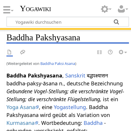
Yogawiki
Baddha Pakshyasana
(Weitergeleitet von
Baddha Paksi Asana
)
Baddha Pakshyasana
,
Sanskrit
बद्धपक्ष्यासन
baddha-pakṣy-āsana n., deutsche Bezeichnung
Gebundene Vogel-Stellung; die verschränkte Vogel-
Stellung; die verschränkte Flügelstellung,
ist ein
Yoga Asana
, eine
Yogastellung
. Baddha
Pakshyasana wird geübt als Variation von
Kurmasana
. Wortbedeutung:
Baddha
-
gebunden, verschränkt, gefaltet;