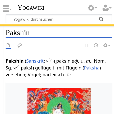
Yogawiki
Pakshin
Pakshin
(
Sanskrit
: पक्षिन् pakṣin
adj.
u.
m.
, Nom.
Sg. पक्षी pakṣī) geflügelt, mit Flügeln (
Paksha
)
versehen; Vogel; parteiisch für.