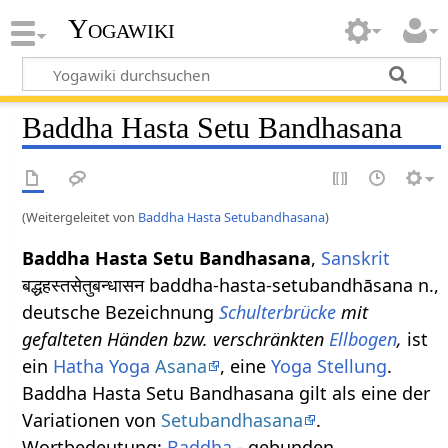
Yogawiki
Baddha Hasta Setu Bandhasana
(Weitergeleitet von
Baddha Hasta Setubandhasana
)
Baddha Hasta Setu Bandhasana
,
Sanskrit
बद्धहस्तसेतुबन्धासन baddha-hasta-setubandhāsana n.,
deutsche Bezeichnung
Schulterbrücke
mit
gefalteten Händen bzw. verschränkten
Ellbogen
,
ist
ein
Hatha Yoga
Asana
, eine
Yoga Stellung
.
Baddha Hasta Setu Bandhasana gilt als eine der
Variationen von
Setubandhasana
.
Wortbedeutung:
Baddha
- gebunden,