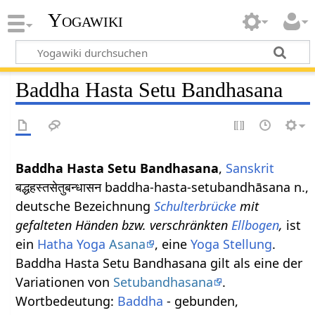
Yogawiki
Baddha Hasta Setu Bandhasana
Baddha Hasta Setu Bandhasana
,
Sanskrit
बद्धहस्तसेतुबन्धासन baddha-hasta-setubandhāsana n.,
deutsche Bezeichnung
Schulterbrücke
mit
gefalteten Händen bzw. verschränkten
Ellbogen
,
ist
ein
Hatha Yoga
Asana
, eine
Yoga Stellung
.
Baddha Hasta Setu Bandhasana gilt als eine der
Variationen von
Setubandhasana
.
Wortbedeutung:
Baddha
- gebunden,