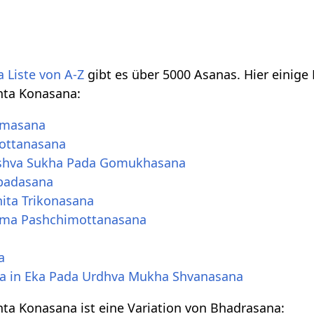
 Liste von A-Z
gibt es über 5000 Asanas. Hier einige
hta Konasana:
dmasana
ottanasana
shva Sukha Pada Gomukhasana
padasana
ita Trikonasana
ma Pashchimottanasana
a
a in Eka Pada Urdhva Mukha Shvanasana
ta Konasana ist eine Variation von Bhadrasana: