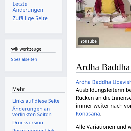
Letzte
Änderungen
Zufällige Seite
YouTube
Wikiwerkzeuge
Spezialseiten
Ardha Baddha 
Ardha
Baddha
Upavis
Mehr
Ausbildungsleiterin b
Rücken an die Innens
Links auf diese Seite
immer weiter nach vor
Änderungen an
Konasana
.
verlinkten Seiten
Druckversion
Alle Variationen und 
Permanenter Link