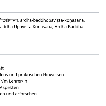
िष्टकोणासन, ardha-baddhopaviṣṭa-koṇāsana,
Baddha Upavista Konasana, Ardha Baddha
ft
Videos und praktischen Hinweisen
r/m Lehrer/in
n Aspekten
hen und erforschen