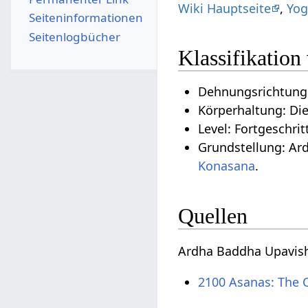
Wiki Hauptseite
,
Yog
Seiten­­informationen
Seitenlogbücher
Klassifikatio
Dehnungsrichtung
Körperhaltung: Di
Level: Fortgeschrit
Grundstellung: Ar
Konasana
.
Quellen
Ardha Baddha Upavish
2100 Asanas: The 