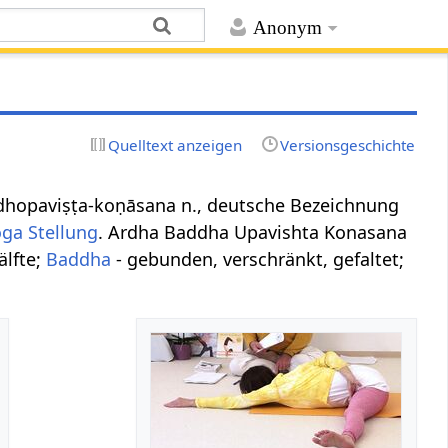
Anonym
Quelltext anzeigen
Versionsgeschichte
baddhopaviṣṭa-koṇāsana n., deutsche Bezeichnung
oga Stellung
. Ardha Baddha Upavishta Konasana
älfte;
Baddha
- gebunden, verschränkt, gefaltet;