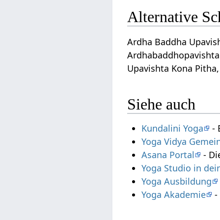
Alternative S
Ardha Baddha Upavisht
Ardhabaddhopavishta
Upavishta Kona Pitha
Siehe auch
Kundalini Yoga
- 
Yoga Vidya Gemein
Asana Portal
- Di
Yoga Studio in de
Yoga Ausbildung
Yoga Akademie
-