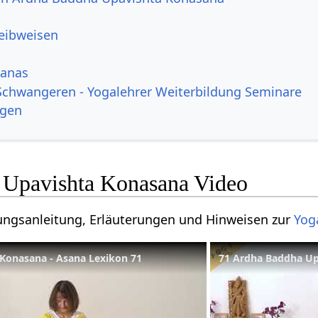
reibweisen
sanas
Schwangeren - Yogalehrer Weiterbildung Seminare
ngen
 Upavishta Konasana Video
bungsanleitung, Erläuterungen und Hinweisen zur
Yog
Konasana - Asana Lexikon 71
71 Ardha Baddha Up