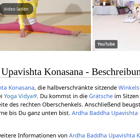
Video laden
YouTube
Upavishta Konasana - Beschreibun
hta
Konasana
, die halbverschränkte sitzende
Winkels
ei
Yoga Vidya
. Du kommst in die
Grätsche
im Sitzen
eite des rechten Oberschenkels. Anschließend beugs
ne bis Du ganz unten bist.
Ardha
Baddha
Upavishta
weitere Informationen von
Ardha
Baddha
Upavishta
K