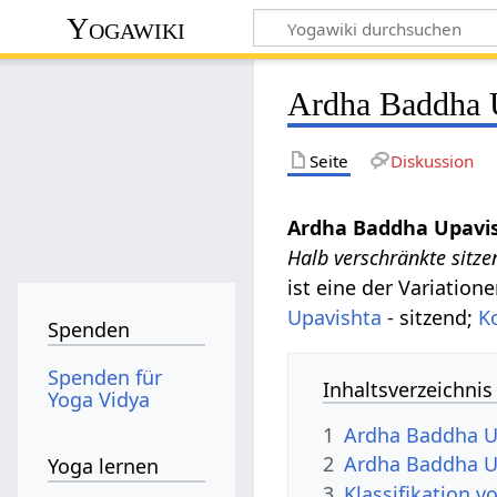
Yogawiki
Ardha Baddha 
Seite
Diskussion
Ardha Baddha Upavi
Halb verschränkte sitz
ist eine der Variation
Upavishta
- sitzend;
K
Spenden
Spenden für
Inhaltsverzeichnis
Yoga Vidya
1
Ardha Baddha U
2
Ardha Baddha U
Yoga lernen
3
Klassifikation 