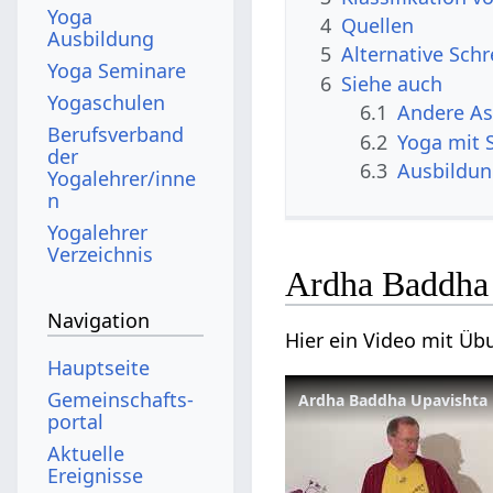
Yoga
4
Quellen
Ausbildung
5
Alternative Sch
Yoga Seminare
6
Siehe auch
Yogaschulen
6.1
Andere A
Berufsverband
6.2
Yoga mit 
der
6.3
Ausbildu
Yogalehrer/inne
n
Yogalehrer
Verzeichnis
Ardha Baddha
Navigation
Hier ein Video mit Ü
Hauptseite
Gemeinschafts­
Ardha Baddha Upavishta 
portal
Aktuelle
Ereignisse