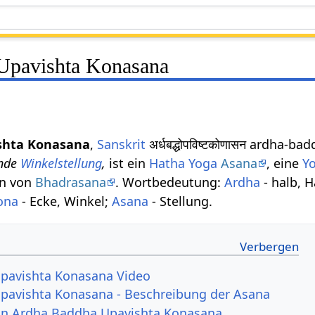
Upavishta Konasana
shta Konasana
,
Sanskrit
अर्धबद्धोपविष्टकोणासन ardha-
ende
Winkelstellung
,
ist ein
Hatha Yoga
Asana
, eine
Y
en von
Bhadrasana
. Wortbedeutung:
Ardha
- halb, H
ona
- Ecke, Winkel;
Asana
- Stellung.
pavishta Konasana Video
pavishta Konasana - Beschreibung der Asana
von Ardha Baddha Upavishta Konasana