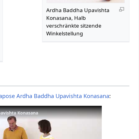
Ardha Baddha Upavishta
Konasana, Halb
verschränkte sitzende
Winkelstellung
apose
Ardha
Baddha
Upavishta
Konasana
:
avishta Konasana