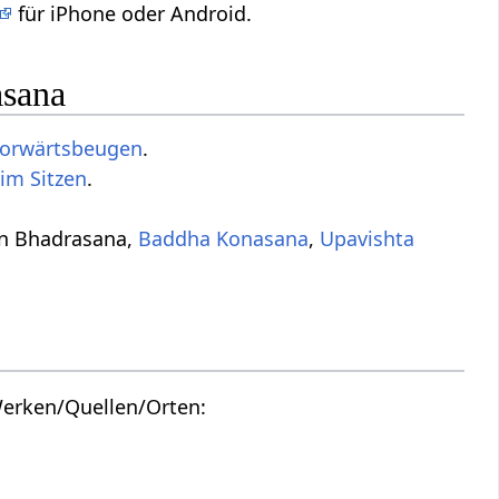
für iPhone oder Android.
asana
orwärtsbeugen
.
im Sitzen
.
on Bhadrasana,
Baddha Konasana
,
Upavishta
Werken/Quellen/Orten: