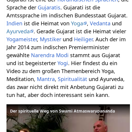
Sprache der
Gujaratis
. Gujarati ist die
Amtssprache im indischen Bundesstaat Gujarat.
Indien
ist die Heimat von
Yoga
,
Vedanta
und
Ayurveda
. Gerade Gujarat ist die Heimat vieler
Yogameister
,
Mystiker
und
Heiliger
. Auch der im
Jahr 2014 zum indischen Premierminister
gewählte
Narendra Modi
stammt aus Gujarat
und ist begeisterter
Yogi
. Hier findest du ein
Video zu dem großen Themenbereich Yoga,
Meditation,
Mantra
,
Spiritualität
und Ayurveda,
das zwar nicht direkt mit Anbetung Gujarati zu
tun hat, aber doch interessant sein kann.
Der spirituelle Weg von Swami Atmaswarupananda