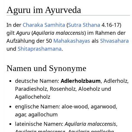
Aguru im Ayurveda
In der
Charaka Samhita
(
Sutra Sthana
4.16-17)
gilt
Aguru
(
Aquilaria malaccensis
) im Rahmen der
Aufzählung der 50
Mahakashayas
als
Shvasahara
und
Shitaprashamana
.
Namen und Synonyme
deutsche Namen:
Adlerholzbaum
, Adlerholz,
Paradiesholz, Rosenholz, Aloeholz und
Agallocheholz
englische Namen: aloe-wood, agarwood,
agar, agallochum
lateinische Namen:
Aquilaria malaccensis
,
Aquilaria malaccense
,
Aquilaria agallocha
,