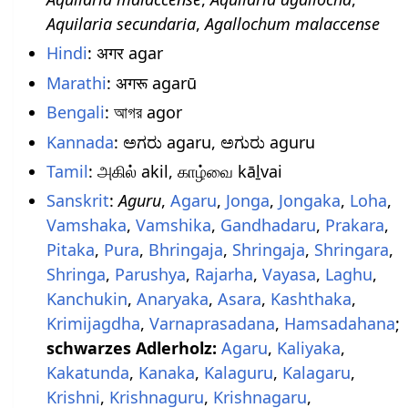
Aquilaria secundaria
,
Agallochum malaccense
Hindi
: अगर agar
Marathi
: अगरू agarū
Bengali
: আগর agor
Kannada
: ಅಗರು agaru, ಅಗುರು aguru
Tamil
: அகில் akil, காழ்வை kāḻvai
Sanskrit
:
Aguru
,
Agaru
,
Jonga
,
Jongaka
,
Loha
,
Vamshaka
,
Vamshika
,
Gandhadaru
,
Prakara
,
Pitaka
,
Pura
,
Bhringaja
,
Shringaja
,
Shringara
,
Shringa
,
Parushya
,
Rajarha
,
Vayasa
,
Laghu
,
Kanchukin
,
Anaryaka
,
Asara
,
Kashthaka
,
Krimijagdha
,
Varnaprasadana
,
Hamsadahana
;
schwarzes Adlerholz:
Agaru
,
Kaliyaka
,
Kakatunda
,
Kanaka
,
Kalaguru
,
Kalagaru
,
Krishni
,
Krishnaguru
,
Krishnagaru
,