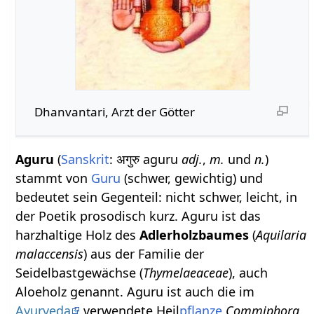
Dhanvantari, Arzt der Götter
Aguru
(
Sanskrit
: अगुरु aguru
adj.
,
m.
und
n.
)
stammt von
Guru
(schwer, gewichtig) und
bedeutet sein Gegenteil: nicht schwer, leicht, in
der Poetik prosodisch kurz. Aguru ist das
harzhaltige Holz des
Adlerholzbaumes
(
Aquilaria
malaccensis
) aus der Familie der
Seidelbastgewächse (
Thymelaeaceae
), auch
Aloeholz genannt. Aguru ist auch die im
Ayurveda
verwendete Heil
pflanze
Commiphora