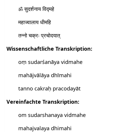
ॐ सुदर्शनाय विद्महे
महाज्वालाय धीमहि
तन्नो चक्रः प्रचोदयात्
Wissenschaftliche Transkription:
oṃ sudarśanāya vidmahe
mahājvālāya dhīmahi
tanno cakraḥ pracodayāt
Vereinfachte Transkription:
om sudarshanaya vidmahe
mahajvalaya dhimahi