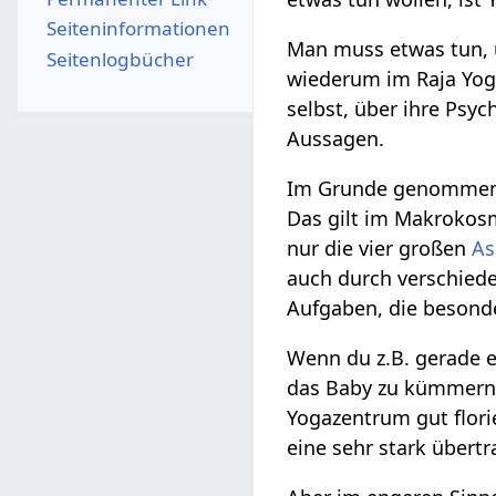
Seiten­­informationen
Man muss etwas tun, u
Seitenlogbücher
wiederum im Raja Yoga
selbst, über ihre Psyc
Aussagen.
Im Grunde genommen, 
Das gilt im Makrokos
nur die vier großen
As
auch durch verschiede
Aufgaben, die besonde
Wenn du z.B. gerade e
das Baby zu kümmern.
Yogazentrum gut flori
eine sehr stark über