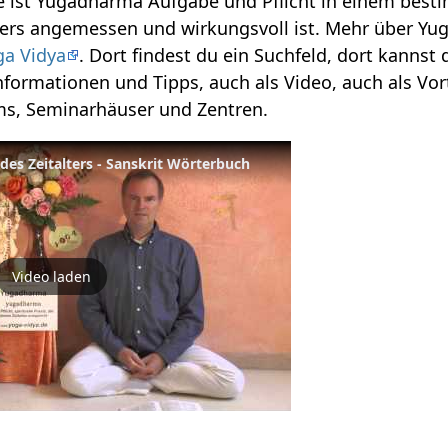
 ist Yugadharma Aufgabe und Pflicht in einem bestim
ers angemessen und wirkungsvoll ist. Mehr über Yu
ga Vidya
. Dort findest du ein Suchfeld, dort kanns
 Informationen und Tipps, auch als Video, auch als V
ms, Seminarhäuser und Zentren.
des Zeitalters - Sanskrit Wörterbuch
Video laden