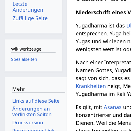
Letzte
Änderungen
Niederschrift eines 
Zufällige Seite
Yugadharma ist das
D
entsprechen. Yuga heiß
Yugas und wir leben 
wenigsten wert ist ode
Wikiwerkzeuge
Spezialseiten
Nach einer Interpreta
Namen Gottes, Yugadha
sagt von sich, dass e
Krankheiten
neigt, M
Mehr
Yugadharma im Kali Y
Links auf diese Seite
Es gilt, mit
Asanas
un
Änderungen an
verlinkten Seiten
konzentrierter und da
Druckversion
Dienen. Weil die Mensc
Permanenter Link
etwas tun wollen, ist