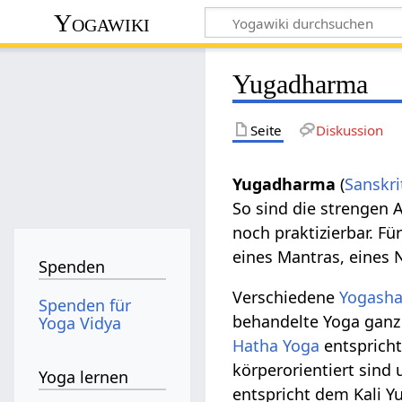
Yogawiki
Yugadharma
Seite
Diskussion
Yugadharma
(
Sanskri
So sind die strengen 
noch praktizierbar. Fü
eines Mantras, eine
Spenden
Verschiedene
Yogasha
Spenden für
behandelte Yoga gan
Yoga Vidya
Hatha Yoga
entsprich
körperorientiert sind
Yoga lernen
entspricht dem Kali Y