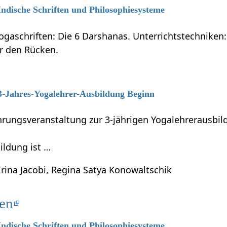
 Indische Schriften und Philosophiesysteme
ogaschriften: Die 6 Darshanas. Unterrichtstechniken:
ür den Rücken.
 3-Jahres-Yogalehrer-Ausbildung Beginn
führungsveranstaltung zur 3-jährigen Yogalehrerausb
ildung ist …
Irina Jacobi, Regina Satya Konowaltschik
ten
 Indische Schriften und Philosophiesysteme