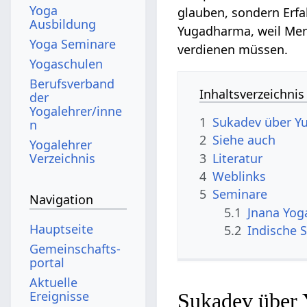
Yoga
glauben, sondern Erf
Ausbildung
Yugadharma, weil Men
Yoga Seminare
verdienen müssen.
Yogaschulen
Berufsverband
Inhaltsverzeichnis
der
Yogalehrer/inne
1
Sukadev über 
n
2
Siehe auch
Yogalehrer
3
Literatur
Verzeichnis
4
Weblinks
5
Seminare
Navigation
5.1
Jnana Yog
Hauptseite
5.2
Indische S
Gemeinschafts­
portal
Aktuelle
Ereignisse
Sukadev über