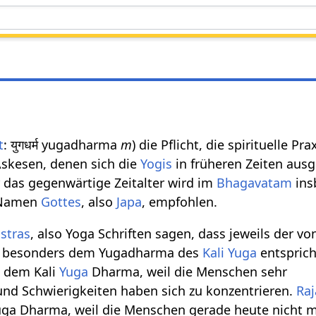
t
: युगधर्म yugadharma
m
) die Pflicht, die spirituelle P
Askesen, denen sich die
Yogis
in früheren Zeiten aus
r das gegenwärtige Zeitalter wird im
Bhagavatam
ins
s Namen
Gottes
, also
Japa
, empfohlen.
stras
, also Yoga Schriften sagen, dass jeweils der vo
z besonders dem Yugadharma des
Kali Yuga
entsprich
t dem Kali
Yuga
Dharma, weil die Menschen sehr
 und Schwierigkeiten haben sich zu konzentrieren.
Raj
uga Dharma, weil die Menschen gerade heute nicht m