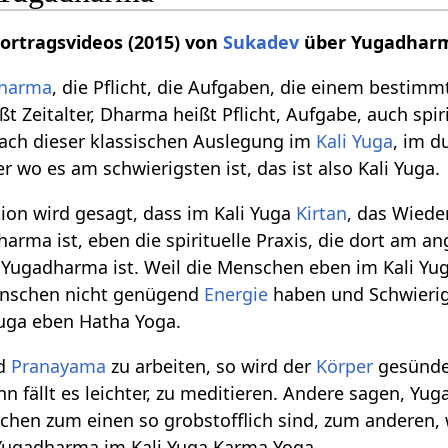
Vortragsvideos (2015) von
Sukadev
über Yugadhar
harma
, die Pflicht, die Aufgaben, die einem bestim
t Zeitalter, Dharma heißt Pflicht, Aufgabe, auch spirit
nach dieser klassischen Auslegung im
Kali Yuga
, im d
r wo es am schwierigsten ist, das ist also Kali Yuga.
tion wird gesagt, dass im Kali Yuga
Kirtan
, das Wiede
rma ist, eben die spirituelle Praxis, die dort am a
s Yugadharma ist. Weil die Menschen eben im Kali Yu
enschen nicht genügend
Energie
haben und Schwierigk
uga eben Hatha Yoga.
d
Pranayama
zu arbeiten, so wird der
Körper
gesünde
nn fällt es leichter, zu meditieren. Andere sagen, Y
hen zum einen so grobstofflich sind, zum anderen, we
 Yugadharma im Kali Yuga Karma Yoga.