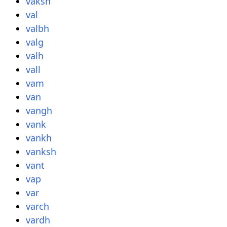
vaksh
val
valbh
valg
valh
vall
vam
van
vangh
vank
vankh
vanksh
vant
vap
var
varch
vardh