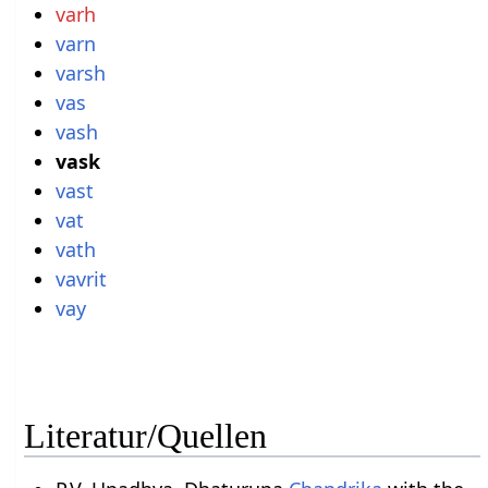
varh
varn
varsh
vas
vash
vask
vast
vat
vath
vavrit
vay
Literatur/Quellen