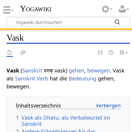
Yogawiki
Vask
Vask
(
Sanskrit
वस्क् vask)
gehen
,
bewegen
. Vask
als
Sanskrit Verb
hat die
Bedeutung
gehen,
bewegen.
Inhaltsverzeichnis
1
Vask als Dhatu, als Verbalwurzel im
Sanskrit
2
Andere Schreibweisen für das