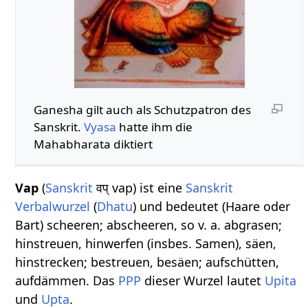
Ganesha gilt auch als Schutzpatron des
Sanskrit.
Vyasa
hatte ihm die
Mahabharata diktiert
Vap
(
Sanskrit
वप् vap) ist eine
Sanskrit
Verbalwurzel
(
Dhatu
) und bedeutet (Haare oder
Bart) scheeren; abscheeren, so v. a. abgrasen;
hinstreuen, hinwerfen (insbes. Samen), säen,
hinstrecken; bestreuen, besäen; aufschütten,
aufdämmen. Das
PPP
dieser Wurzel lautet
Upita
und
Upta
.