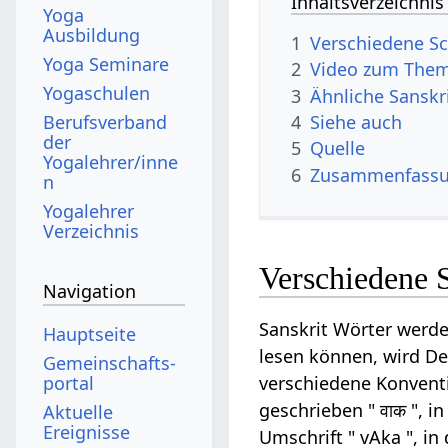
Inhaltsverzeichnis
Yoga
Ausbildung
1
Verschiedene Sc
Yoga Seminare
2
Video zum The
Yogaschulen
3
Ähnliche Sanskr
Berufsverband
4
Siehe auch
der
5
Quelle
Yogalehrer/inne
6
Zusammenfassun
n
Yogalehrer
Verzeichnis
Verschiedene 
Navigation
Sanskrit Wörter werde
Hauptseite
lesen können, wird Dev
Gemeinschafts­
portal
verschiedene Konventi
geschrieben " वाक ", i
Aktuelle
Ereignisse
Umschrift " vAka ", in