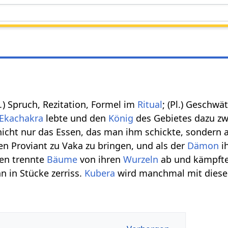
.
) Spruch, Rezitation, Formel im
Ritual
; (Pl.) Geschw
Ekachakra
lebte und den
König
des Gebietes dazu zw
nicht nur das Essen, das man ihm schickte, sondern 
n Proviant zu Vaka zu bringen, und als der
Dämon
i
nen trennte
Bäume
von ihren
Wurzeln
ab und kämpfte
n in Stücke zerriss.
Kubera
wird manchmal mit die