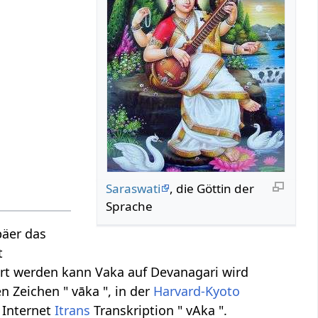
Saraswati
, die Göttin der
Sprache
päer das
t
ert werden kann Vaka auf Devanagari wird
en Zeichen " vāka ", in der
Harvard-Kyoto
 Internet
Itrans
Transkription " vAka ".