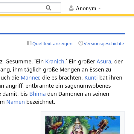
Anonym
Quelltext anzeigen
Versionsgeschichte
ätz, Gesumme. `Ein
Kranich
.´ Ein großer
Asura
, der
ang, ihm täglich große Mengen an Essen zu
auch die
Männer
, die es brachten.
Kunti
bat ihren
hn angriff, entbrannte ein sagenumwobenes
 damit, bis
Bhima
den Dämonen an seinen
sem
Namen
bezeichnet.