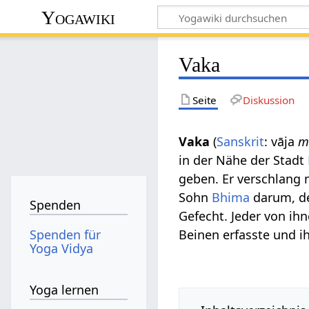
Yogawiki
Vaka
Seite
Diskussion
Vaka
(
Sanskrit
: vāja
m
in der Nähe der Stadt
geben. Er verschlang 
Sohn
Bhima
darum, de
Spenden
Gefecht. Jeder von ih
Spenden für
Beinen erfasste und ih
Yoga Vidya
Yoga lernen