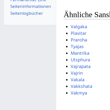
Seiten­­informationen
Ähnliche Sans
Seitenlogbücher
Valgaka
Plavitar
Praroha
Tyajas
Mantrika
Utsphura
Vajrapata
Vajrin
Vakala
Vakkshata
Vakmya