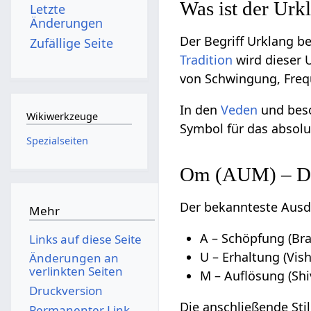
Was ist der Urk
Letzte
Änderungen
Der Begriff Urklang be
Zufällige Seite
Tradition
wird dieser 
von Schwingung, Freq
In den
Veden
und beso
Wikiwerkzeuge
Symbol für das absolu
Spezialseiten
Om (AUM) – Der
Der bekannteste Ausd
Mehr
A – Schöpfung (Br
Links auf diese Seite
U – Erhaltung (Vis
Änderungen an
verlinkten Seiten
M – Auflösung (Shi
Druckversion
Die anschließende Stil
Permanenter Link