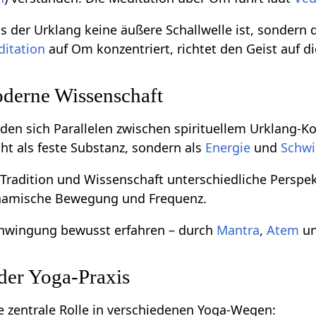
ss der Urklang keine äußere Schallwelle ist, sonder
itation
auf Om konzentriert, richtet den Geist auf d
derne Wissenschaft
nden sich Parallelen zwischen spirituellem Urklang
ht als feste Substanz, sondern als
Energie
und
Schw
 Tradition und Wissenschaft unterschiedliche Perspe
ynamische Bewegung und Frequenz.
chwingung bewusst erfahren – durch
Mantra
,
Atem
un
der Yoga-Praxis
ne zentrale Rolle in verschiedenen Yoga-Wegen: