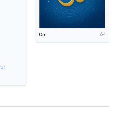
Om
tät