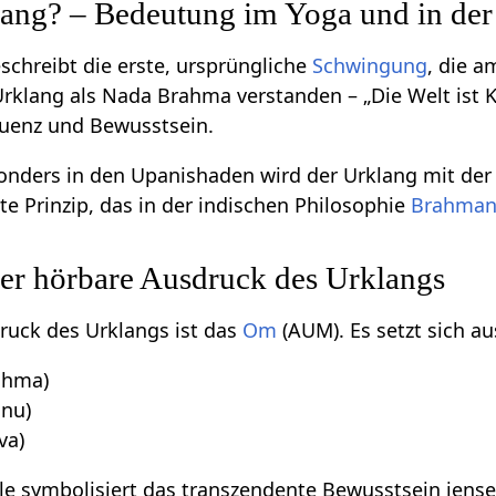
lang? – Bedeutung im Yoga und in der
schreibt die erste, ursprüngliche
Schwingung
, die 
Urklang als Nada Brahma verstanden – „Die Welt ist K
uenz und Bewusstsein.
nders in den Upanishaden wird der Urklang mit der Si
te Prinzip, das in der indischen Philosophie
Brahma
 hörbare Ausdruck des Urklangs
ruck des Urklangs ist das
Om
(AUM). Es setzt sich a
ahma)
hnu)
va)
le symbolisiert das transzendente Bewusstsein jensei