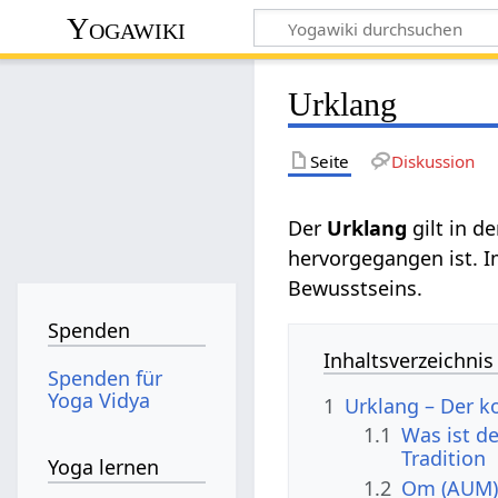
Yogawiki
Urklang
Seite
Diskussion
Der
Urklang
gilt in d
hervorgegangen ist. I
Bewusstseins.
Spenden
Inhaltsverzeichnis
Spenden für
Yoga Vidya
1
Urklang – Der k
1.1
Was ist d
Tradition
Yoga lernen
1.2
Om (AUM) 