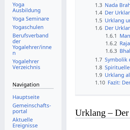
Yoga
1.3
Nada Brah
Ausbildung
1.4
Der Urkla
Yoga Seminare
1.5
Urklang u
Yogaschulen
1.6
Der Urkla
Berufsverband
1.6.1
Man
der
1.6.2
Raj
Yogalehrer/inne
1.6.3
Bha
n
1.7
Symbolik 
Yogalehrer
Verzeichnis
1.8
Spirituel
1.9
Urklang a
1.10
Fazit: De
Navigation
Hauptseite
Gemeinschafts­
Urklang – Der
portal
Aktuelle
Ereignisse