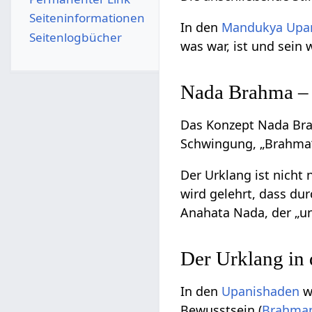
Seiten­­informationen
In den
Mandukya Upa
Seitenlogbücher
was war, ist und sein 
Nada Brahma – 
Das Konzept Nada Brah
Schwingung, „Brahma“ 
Der Urklang ist nicht 
wird gelehrt, dass du
Anahata Nada, der „u
Der Urklang in
In den
Upanishaden
wi
Bewusstsein (
Brahma