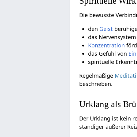
Spirituelle Wir
Die bewusste Verbind
den
Geist
beruhig
das Nervensystem
Konzentration
förd
das Gefühl von
Ein
spirituelle Erkennt
Regelmäßige
Meditat
beschrieben.
Urklang als Brü
Der Urklang ist kein r
ständiger äußerer Rei