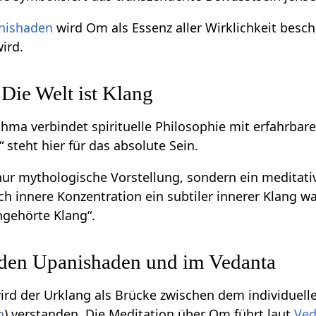
nishaden
wird Om als Essenz aller Wirklichkeit besch
wird.
Die Welt ist Klang
ma verbindet spirituelle Philosophie mit erfahrbarer
steht hier für das absolute Sein.
nur mythologische Vorstellung, sondern ein meditativ
rch innere Konzentration ein subtiler innerer Kla
ngehörte Klang“.
 den Upanishaden und im Vedanta
rd der Urklang als Brücke zwischen dem individuelle
n
) verstanden. Die Meditation über Om führt laut
Ved