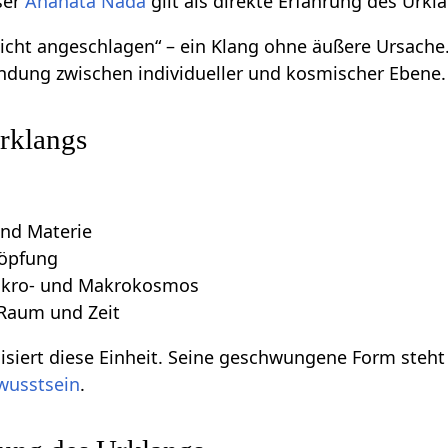
ser
Anahata Nada
gilt als direkte Erfahrung des Urkl
icht angeschlagen“ – ein Klang ohne äußere Ursache
indung zwischen individueller und kosmischer Ebene.
rklangs
und Materie
höpfung
ikro- und Makrokosmos
Raum und Zeit
siert diese Einheit. Seine geschwungene Form steht
wusstsein
.