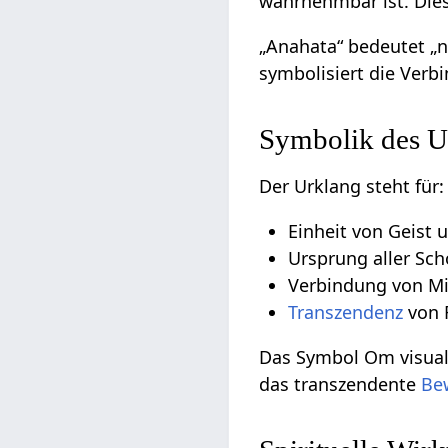
wahrnehmbar ist. Die
„Anahata“ bedeutet „n
symbolisiert die Verb
Symbolik des U
Der Urklang steht für:
Einheit von Geist 
Ursprung aller Sc
Verbindung von M
Transzendenz
von 
Das Symbol Om visuali
das transzendente
Be