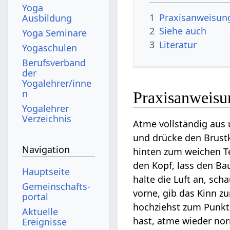
Yoga
1
Praxisanweisun
Ausbildung
2
Siehe auch
Yoga Seminare
3
Literatur
Yogaschulen
Berufsverband
der
Yogalehrer/inne
n
Praxisanweisu
Yogalehrer
Verzeichnis
Atme vollständig aus u
und drücke den Brust
Navigation
hinten zum weichen Te
den Kopf, lass den Ba
Hauptseite
halte die Luft an, sc
Gemeinschafts­
vorne, gib das Kinn z
portal
hochziehst zum Punkt
Aktuelle
hast, atme wieder nor
Ereignisse