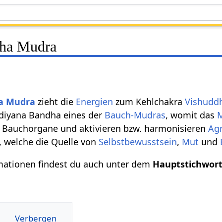
ha Mudra
a
Mudra
zieht die
Energien
zum Kehlchakra
Vishudd
ddiyana Bandha eines der
Bauch-Mudras
, womit das
 Bauchorgane und aktivieren bzw. harmonisieren
Ag
, welche die Quelle von
Selbstbewusstsein
,
Mut
und
mationen findest du auch unter dem
Hauptstichwor