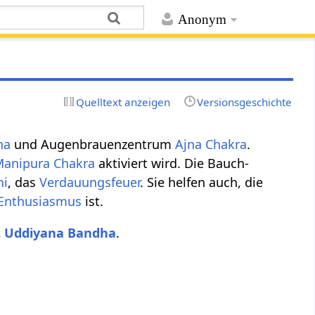
Anonym
Quelltext anzeigen
Versionsgeschichte
ha
und Augenbrauenzentrum
Ajna
Chakra
.
Manipura Chakra
aktiviert wird. Die Bauch-
ni
, das
Verdauungsfeuer
. Sie helfen auch, die
Enthusiasmus
ist.
t
Uddiyana Bandha
.