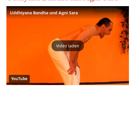
Uddhiyana Bandha und Agni Sara
Video laden
YouTube