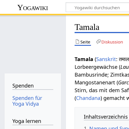
Yogawiki
Tamala
Seite
Diskussion
Tamala
(
Sanskrit
: तमा
Lorbeergewächse (
Lau
Bambusrinde; Zimtkas
Mangostanenart (
Garc
Spenden
Stirn, das mit dem Sa
Spenden für
(
Chandana
) gemacht w
Yoga Vidya
Inhaltsverzeichnis
Yoga lernen
1
Namen und Sy