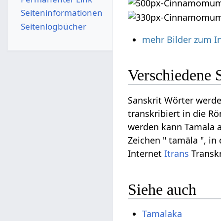
Seiten­­informationen
Seitenlogbücher
mehr Bilder zum I
Verschiedene 
Sanskrit Wörter werde
transkribiert in die R
werden kann Tamala au
Zeichen " tamāla ", in
Internet
Itrans
Transkr
Siehe auch
Tamalaka