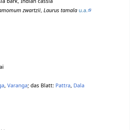
ia bark, Indian cassia
amomum zwartzii
,
Laurus tamala
u.a.
ai
ga
,
Varanga
; das Blatt:
Pattra
,
Dala