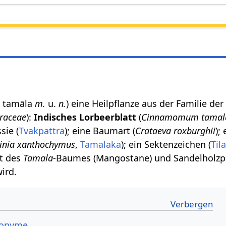
ल tamāla
m.
u.
n.
) eine Heilpflanze aus der Familie der
raceae
):
Indisches Lorbeerblatt
(
Cinnamomum tamal
sie (
Tvakpattra
); eine Baumart (
Crataeva roxburghii
);
inia xanthochymus
,
Tamalaka
); ein Sektenzeichen (
Til
ft des
Tamala
-Baumes (Mangostane) und Sandelholzp
ird.
nonyme