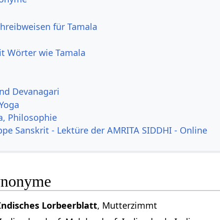
hreibweisen für Tamala
it Wörter wie Tamala
und Devanagari
 Yoga
a, Philosophie
ppe Sanskrit - Lektüre der AMRITA SIDDHI - Online
ynonyme
Indisches Lorbeerblatt
, Mutterzimmt