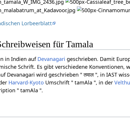
ndischen Lorbeerblatt
Schreibweisen für Tamala
n in Indien auf
Devanagari
geschrieben. Damit Europ
ömische Schrift. Es gibt verschiedene Konventionen, w
f Devanagari wird geschrieben " तमाल ", in IAST wisse
 der
Harvard-Kyoto
Umschrift " tamAla ", in der
Velthu
iption " tamAla ".