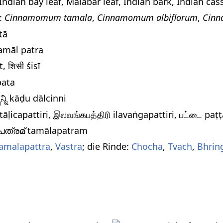
dian bay leaf, Malabar leaf, Indian bark, Indian cass
:
Cinnamomum tamala
,
Cinnamomum albiflorum
,
Cinn
ttā
 tamāl patra
t, शिसी śisī
jpata
ಿನ್ನಿ kāḍu dālcinni
 tāḷicapattiri, இலவங்கபத்திரி ilavaṅgapattiri, பட்டை paṭṭ
പത്രമ് tamālapatram
amalapattra
,
Vastra
; die Rinde:
Chocha
,
Tvach
,
Bhrin