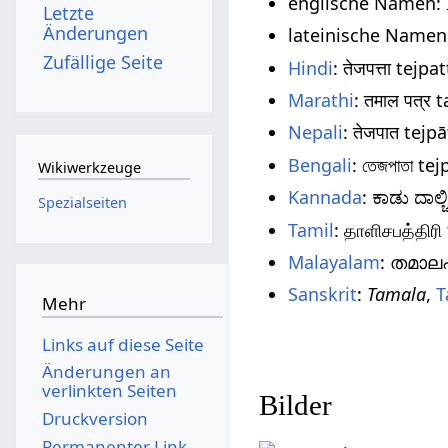
englische Namen: In
Letzte
Änderungen
lateinische Namen
Zufällige Seite
Hindi
: तेजपत्ता tejpa
Marathi
: तमाल पत्र
Nepali
: तेजपात tejpā
Bengali
: তেজপাতা te
Wikiwerkzeuge
Kannada
: ಕಾಡು ದಾಲ್ಚ
Spezialseiten
Tamil
: தாளிசபத்திரி
Malayalam
: തമാല
Sanskrit
:
Tamala
,
T
Mehr
Links auf diese Seite
Änderungen an
verlinkten Seiten
Bilder
Druckversion
Permanenter Link