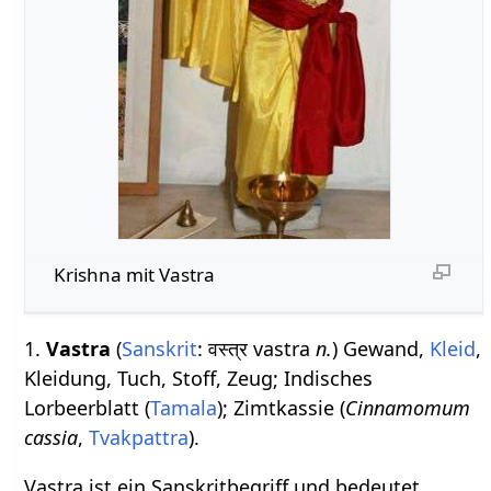
Krishna mit Vastra
1.
Vastra
(
Sanskrit
: वस्त्र vastra
n.
) Gewand,
Kleid
,
Kleidung, Tuch, Stoff, Zeug; Indisches
Lorbeerblatt (
Tamala
); Zimtkassie (
Cinnamomum
cassia
,
Tvakpattra
).
Vastra ist ein Sanskritbegriff und bedeutet