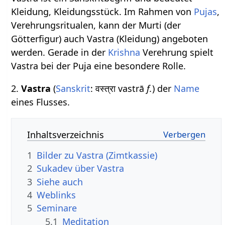
Kleidung, Kleidungsstück. Im Rahmen von
Pujas
,
Verehrungsritualen, kann der Murti (der
Götterfigur) auch Vastra (Kleidung) angeboten
werden. Gerade in der
Krishna
Verehrung spielt
Vastra bei der Puja eine besondere Rolle.
2.
Vastra
(
Sanskrit
: वस्त्रा vastrā
f.
) der
Name
eines Flusses.
Inhaltsverzeichnis
1
Bilder zu Vastra (Zimtkassie)
2
Sukadev über Vastra
3
Siehe auch
4
Weblinks
5
Seminare
5.1
Meditation