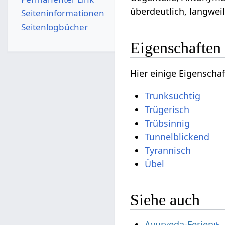
überdeutlich, langweil
Seiten­­informationen
Seitenlogbücher
Eigenschaften
Hier einige Eigenscha
Trunksüchtig
Trügerisch
Trübsinnig
Tunnelblickend
Tyrannisch
Übel
Siehe auch
Ayurveda-Ferien