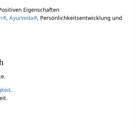
ositiven Eigenschaften
n
,
Ayurveda
, Persönlichkeitsentwicklung und
ch
ke.
gkeit
.
eit.