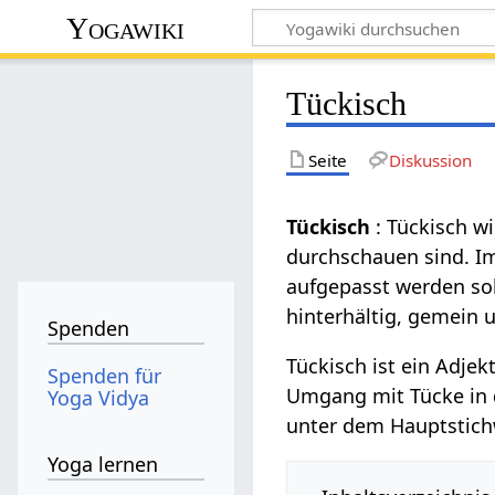
Yogawiki
Tückisch
Seite
Diskussion
Tückisch
: Tückisch w
durchschauen sind. Im
aufgepasst werden soll
hinterhältig, gemein 
Spenden
Tückisch ist ein Adjek
Spenden für
Umgang mit Tücke in d
Yoga Vidya
unter dem Hauptstic
Yoga lernen