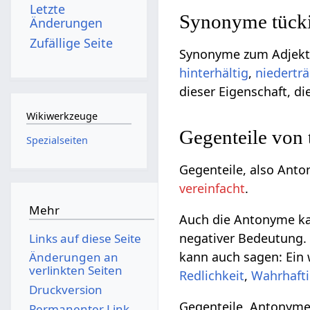
Letzte
Synonyme tücki
Änderungen
Zufällige Seite
Synonyme zum Adjekti
hinterhältig
,
niederträ
dieser Eigenschaft, die
Wikiwerkzeuge
Gegenteile von
Spezialseiten
Gegenteile, also Anto
vereinfacht
.
Mehr
Auch die Antonyme kan
negativer Bedeutung. G
Links auf diese Seite
kann auch sagen: Ein
Änderungen an
verlinkten Seiten
Redlichkeit
,
Wahrhafti
Druckversion
Gegenteile, Antonyme
Permanenter Link