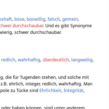
oshaft
,
böse
,
böswillig
,
falsch
,
gemein
,
chwer durchschaubar
. Und es gibt Synonyme
schwierig, schwer durchschaubar.
,
redlich
,
wahrhaftig
,
überdeutlich
,
langweilig
,
g, die für Tugenden stehen, und solche mit
B. ehrlich, integer, redlich, wahrhaftig. Man
pole zu Tücke sind
Ehrlichkeit
,
Integrität
,
n oder haben können, sind unter anderem