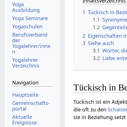
Inhaltsverzeichnis
Yoga
Ausbildung
1
Tückisch in Bez
Yoga Seminare
1.1
Synonyme 
Yogaschulen
1.2
Gegenteil
Berufsverband
2
Eigenschaften i
der
3
Siehe auch
Yogalehrer/inne
3.1
Wörter, d
n
3.2
Liebe ent
Yogalehrer
Verzeichnis
Navigation
Tückisch in B
Hauptseite
Tückisch ist ein Adjek
Gemeinschafts­
portal
die oft zu den
Schatte
Aktuelle
sie in Beziehung setz
Ereignisse