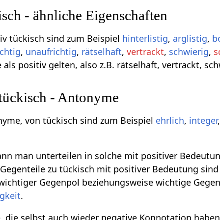
sch - ähnliche Eigenschaften
v tückisch sind zum Beispiel
hinterlistig
,
arglistig
,
b
chtig
,
unaufrichtig
,
rätselhaft
,
vertrackt
,
schwierig
,
s
 als positiv gelten, also z.B. rätselhaft, vertrackt, 
 tückisch - Antonyme
nyme, von tückisch sind zum Beispiel
ehrlich
,
integer
n man unterteilen in solche mit positiver Bedeutun
egenteile zu tückisch mit positiver Bedeutung sind z.
 wichtiger Gegenpol beziehungsweise wichtige Gegen
gkeit
.
, die selbst auch wieder negative Konnotation habe