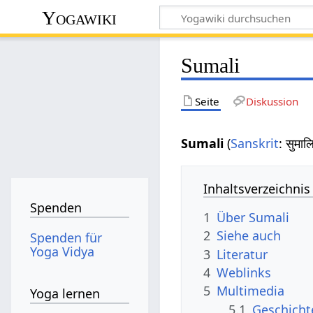
Yogawiki
Sumali
Seite
Diskussion
Sumali
(
Sanskrit
: सुमा
Inhaltsverzeichnis
Spenden
1
Über Sumali
2
Siehe auch
Spenden für
Yoga Vidya
3
Literatur
4
Weblinks
5
Multimedia
Yoga lernen
5.1
Geschicht