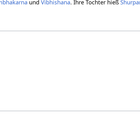
mbhakarna
und
Vibhishana
. Ihre Tochter hieß
Shurpa