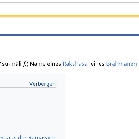
लि su-māli
f.
) Name eines
Rakshasa
, eines
Brahmanen
en aus der Ramayana