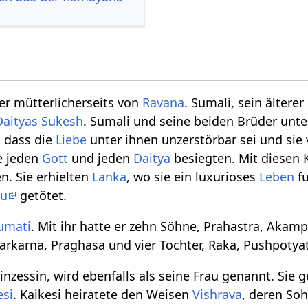
er mütterlicherseits von
Ravana
. Sumali, sein ältere
Daityas
Sukesh
. Sumali und seine beiden Brüder unte
, dass die
Liebe
unter ihnen unzerstörbar sei und si
ie jeden
Gott
und jeden
Daitya
besiegten. Mit diesen 
en. Sie erhielten
Lanka
, wo sie ein luxuriöses
Leben
fü
nu
getötet.
umati
. Mit ihr hatte er zehn Söhne, Prahastra, Aka
arkarna, Praghasa und vier Töchter, Raka, Pushpotyat
inzessin, wird ebenfalls als seine Frau genannt. Sie
esi
. Kaikesi heiratete den Weisen
Vishrava
, deren So