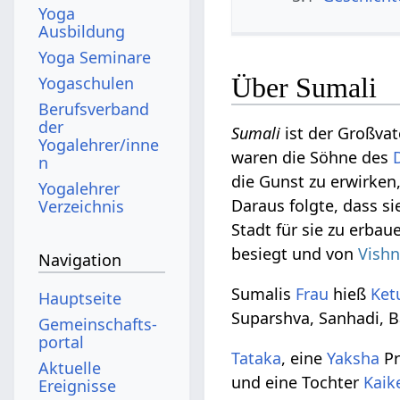
Yoga
Ausbildung
Yoga Seminare
Über Sumali
Yogaschulen
Berufsverband
der
Sumali
ist der Großvat
Yogalehrer/inne
waren die Söhne des
n
die Gunst zu erwirken
Yogalehrer
Daraus folgte, dass s
Verzeichnis
Stadt für sie zu erbau
besiegt und von
Vish
Navigation
Sumalis
Frau
hieß
Ket
Hauptseite
Suparshva, Sanhadi, B
Gemeinschafts­
portal
Tataka
, eine
Yaksha
Pr
Aktuelle
und eine Tochter
Kaik
Ereignisse