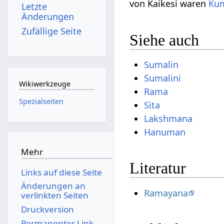
von Kaikesi waren
Ku
Letzte
Änderungen
Zufällige Seite
Siehe auch
Sumalin
Sumalini
Wikiwerkzeuge
Rama
Spezialseiten
Sita
Lakshmana
Hanuman
Mehr
Literatur
Links auf diese Seite
Änderungen an
Ramayana
verlinkten Seiten
Druckversion
Permanenter Link