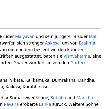
r Bruder
Malyavan
und sein jüngerer Bruder
Mali
rwarfen sich strenger
Askese
, um von
Brahma
e von niemandem besiegt werden könnten.
Kräften ausgestattet, baten sie
Vishvakarma
, eine
hrten. Später wurden sie von den
Göttern
mpana, Vikata, Kalikamuka, Dumraksha, Dandha,
a, Kaikasi, Kumbhinasi.
 gebar Sumali zwei Söhne,
Subahu
and
Maricha
hn
Ravana
eroberte
Lanka
zurück. Weitere Söhne