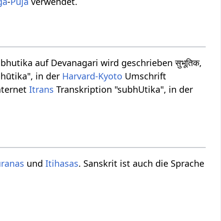
ga
-
Puja
verwendet.
bhutika auf Devanagari wird geschrieben सुभूतिक,
hūtika", in der
Harvard-Kyoto
Umschrift
nternet
Itrans
Transkription "subhUtika", in der
uranas
und
Itihasas
. Sanskrit ist auch die Sprache