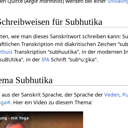
en Quitte (
Aegle marmelos
) werden bei einer
Shivalin
Schreibweisen für Subhutika
iten, wie man dieses Sanskritwort schreiben kann: Su
tlichen Transkription mit diakritischen Zeichen "sub
lthuis
Transkription "subhuutika", in der modernen I
 suBUtika", in der
IPA
Schrift "subʰuːt̪ikə".
ema Subhutika
t aus der Sanskrit Sprache, der Sprache der
Veden
,
P
oga
. Hier ein Video zu diesem Thema:
ung - mit Yoga