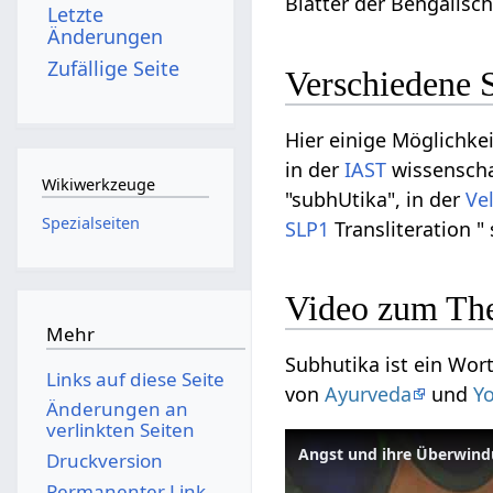
Blätter der Bengalisch
Letzte
Änderungen
Zufällige Seite
Verschiedene 
Hier einige Möglichke
in der
IAST
wissenschaf
Wikiwerkzeuge
"subhUtika", in der
Ve
Spezialseiten
SLP1
Transliteration "
Video zum Th
Mehr
Subhutika ist ein Wor
Links auf diese Seite
von
Ayurveda
und
Y
Änderungen an
verlinkten Seiten
Angst und ihre Überwind
Druckversion
Permanenter Link