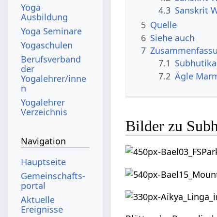
Yoga
4.3
Sanskrit 
Ausbildung
5
Quelle
Yoga Seminare
6
Siehe auch
Yogaschulen
7
Zusammenfassun
Berufsverband
7.1
Subhutika
der
7.2
Ägle Marm
Yogalehrer/inne
n
Yogalehrer
Verzeichnis
Bilder zu Subh
Navigation
Hauptseite
Gemeinschafts­
portal
Aktuelle
Ereignisse