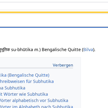
सुभूतिक su-bhūtika
m.
) Bengalische Quitte (
Bilva
).
ika (Bengalische Quitte)
hreibweisen für Subhutika
a Subhutika
it Wörter wie Subhutika
Wörter alphabetisch vor Subhutika
Wörter im Alphabeth nach Subhutika