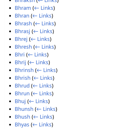
Bhraksh
(
← Links
)
Bhram
(
← Links
)
Bhran
(
← Links
)
Bhrash
(
← Links
)
Bhrasj
(
← Links
)
Bhrej
(
← Links
)
Bhresh
(
← Links
)
Bhri
(
← Links
)
Bhrij
(
← Links
)
Bhrinsh
(
← Links
)
Bhrish
(
← Links
)
Bhrud
(
← Links
)
Bhrun
(
← Links
)
Bhuj
(
← Links
)
Bhunsh
(
← Links
)
Bhush
(
← Links
)
Bhyas
(
← Links
)