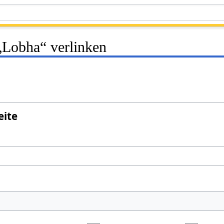
 „Lobha“ verlinken
eite