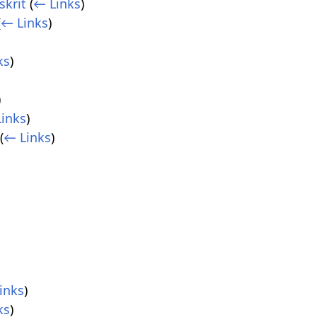
skrit
(
← Links
)
(
← Links
)
ks
)
)
inks
)
(
← Links
)
inks
)
ks
)