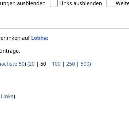
dungen ausblenden
Links ausblenden
Weit
verlinken auf
Lobha
:
inträge.
nächste 50
) (
20
|
50
|
100
|
250
|
500
)
)
Links
)
)