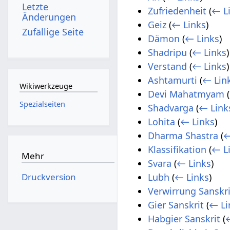
Letzte
Zufriedenheit
(
← L
Änderungen
Geiz
(
← Links
)
Zufällige Seite
Dämon
(
← Links
)
Shadripu
(
← Links
)
Verstand
(
← Links
)
Ashtamurti
(
← Lin
Wikiwerkzeuge
Devi Mahatmyam
(
Spezialseiten
Shadvarga
(
← Link
Lohita
(
← Links
)
Dharma Shastra
(
←
Klassifikation
(
← L
Mehr
Svara
(
← Links
)
Druckversion
Lubh
(
← Links
)
Verwirrung Sanskri
Gier Sanskrit
(
← Li
Habgier Sanskrit
(