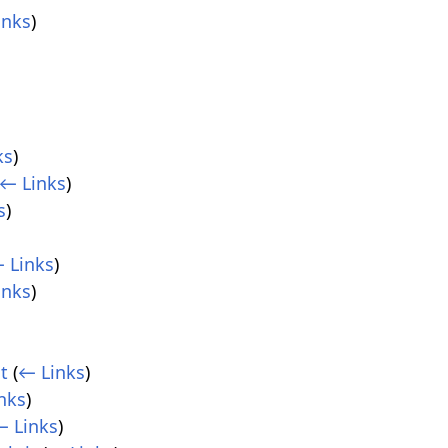
inks
)
ks
)
← Links
)
s
)
 Links
)
inks
)
t
(
← Links
)
nks
)
← Links
)