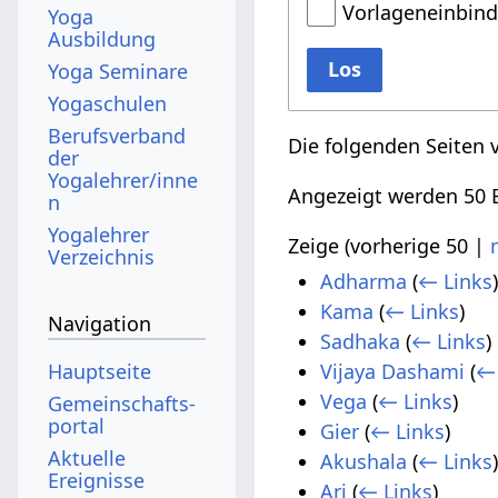
Vorlageneinbin
Yoga
Ausbildung
Los
Yoga Seminare
Yogaschulen
Berufsverband
Die folgenden Seiten 
der
Yogalehrer/inne
Angezeigt werden 50 E
n
Yogalehrer
Zeige (
vorherige 50
|
Verzeichnis
Adharma
(
← Links
Kama
(
← Links
)
Navigation
Sadhaka
(
← Links
)
Hauptseite
Vijaya Dashami
(
← 
Vega
(
← Links
)
Gemeinschafts­
portal
Gier
(
← Links
)
Aktuelle
Akushala
(
← Links
Ereignisse
Ari
(
← Links
)