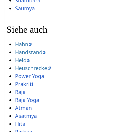
Shambara
Saumya
Siehe auch
Hahn
Handstand
Held
Heuschrecke
Power Yoga
Prakriti
Raja
Raja Yoga
Atman
Asatmya
Hita
Pathya