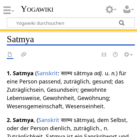
Yogawiki
Satmya
1.
Satmya
(
Sanskrit
: सात्म्य sātmya
adj.
u.
n.
) für
eine Person passend, zuträglich, gesund; das
Zuträglichsein, Gesundsein; gewohnte
Lebensweise, Gewohnheit, Gewöhnung;
Wesensgemeinschaft, Wesenseinheit.
2.
Satmya
, (
Sanskrit
सात्म्य sātmya), dem Selbst,
oder der Person dienlich, zuträglich., n.
Zuträglichkeit. Satmya ist ein Sanskritwort und