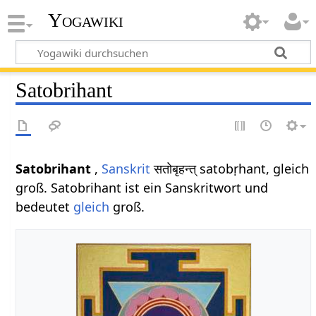
Yogawiki
Satobrihant
Satobrihant
,
Sanskrit
सतोबृहन्त् satobṛhant, gleich
groß. Satobrihant ist ein Sanskritwort und
bedeutet
gleich
groß.