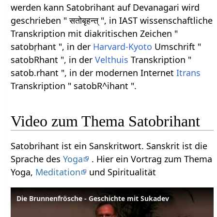
werden kann Satobrihant auf Devanagari wird
geschrieben " सतोबृहन्त् ", in IAST wissenschaftliche
Transkription mit diakritischen Zeichen "
satobṛhant ", in der
Harvard-Kyoto
Umschrift "
satobRhant ", in der
Velthuis
Transkription "
satob.rhant ", in der modernen Internet
Itrans
Transkription " satobR^ihant ".
Video zum Thema Satobrihant
Satobrihant ist ein Sanskritwort. Sanskrit ist die
Sprache des
Yoga
. Hier ein Vortrag zum Thema
Yoga,
Meditation
und Spiritualität
Die Brunnenfrösche - Geschichte mit Sukadev