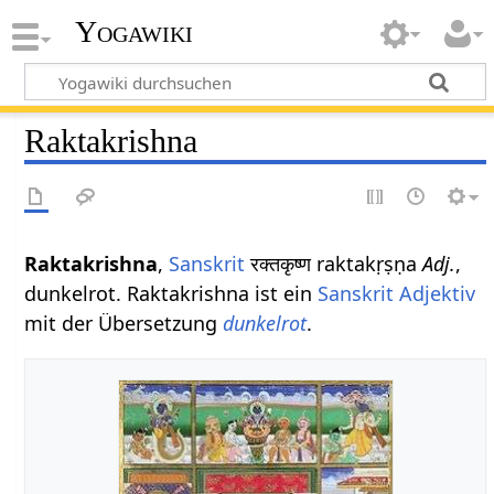
Yogawiki
Raktakrishna
Raktakrishna
,
Sanskrit
रक्तकृष्ण raktakṛṣṇa
Adj.
,
dunkelrot. Raktakrishna ist ein
Sanskrit Adjektiv
mit der Übersetzung
dunkelrot
.