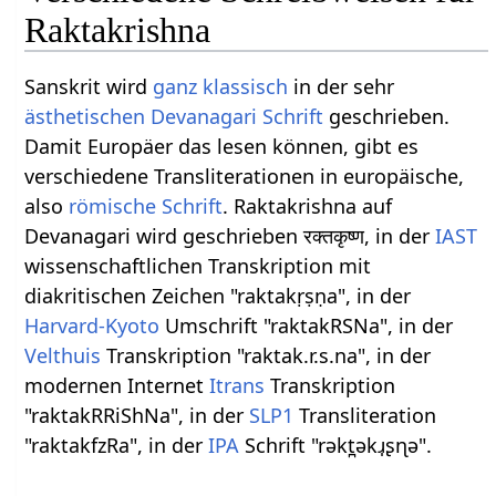
Raktakrishna
Sanskrit wird
ganz
klassisch
in der sehr
ästhetischen
Devanagari
Schrift
geschrieben.
Damit Europäer das lesen können, gibt es
verschiedene Transliterationen in europäische,
also
römische Schrift
. Raktakrishna auf
Devanagari wird geschrieben रक्तकृष्ण, in der
IAST
wissenschaftlichen Transkription mit
diakritischen Zeichen "raktakṛṣṇa", in der
Harvard-Kyoto
Umschrift "raktakRSNa", in der
Velthuis
Transkription "raktak.r.s.na", in der
modernen Internet
Itrans
Transkription
"raktakRRiShNa", in der
SLP1
Transliteration
"raktakfzRa", in der
IPA
Schrift "rəkt̪əkɹ̩ʂɳə".